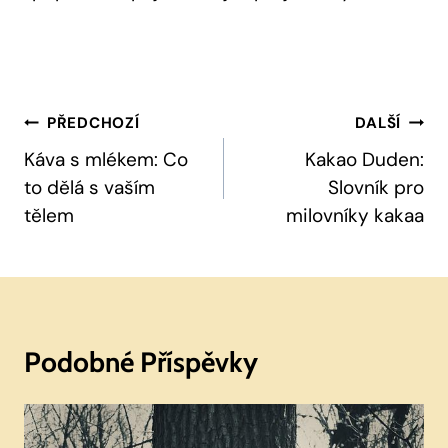
Navigace
PŘEDCHOZÍ
DALŠÍ
Pro
Káva s mlékem: Co
Kakao Duden:
to dělá s vaším
Slovník pro
Příspěvek
tělem
milovníky kakaa
Podobné Příspěvky