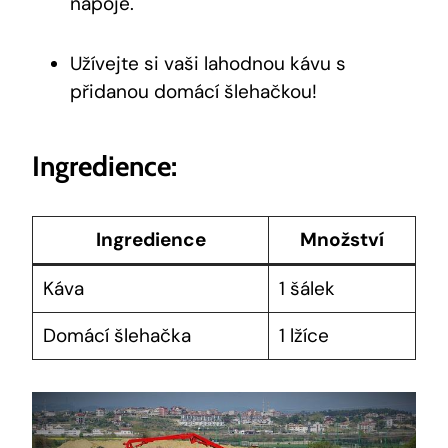
nápoje.
Užívejte si vaši lahodnou kávu s
přidanou domácí šlehačkou!
Ingredience:
Ingredience
Množství
Káva
1 šálek
Domácí šlehačka
1 lžíce