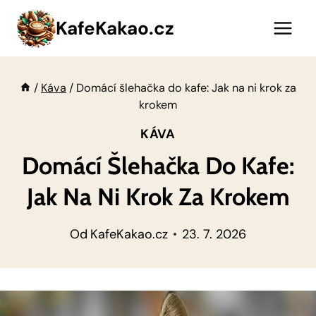
Přeskočit
KafeKakao.cz
na
obsah
/
Káva
/
Domácí šlehačka do kafe: Jak na ni krok za
krokem
KÁVA
Domácí Šlehačka Do Kafe:
Jak Na Ni Krok Za Krokem
Od
KafeKakao.cz
23. 7. 2026