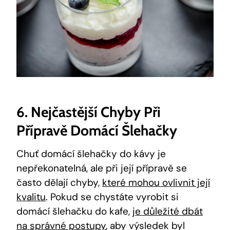
6. Nejčastější Chyby Při
Přípravě Domácí Šlehačky
Chuť domácí šlehačky do kávy je
nepřekonatelná, ale při její přípravě se
často dělají chyby,
které mohou ovlivnit její
kvalitu
. Pokud se chystáte vyrobit si
domácí šlehačku do kafe,
je důležité dbát
na správné postupy
, aby výsledek byl