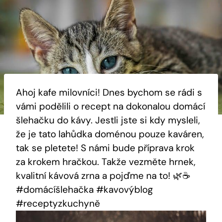
Ahoj kafe milovníci! Dnes bychom se rádi s
vámi podělili o recept na dokonalou domácí
šlehačku do kávy. Jestli jste si kdy mysleli,
že je tato lahůdka doménou pouze kaváren,
tak se pletete! S námi bude příprava krok
za krokem hračkou. Takže vezměte hrnek,
kvalitní kávová zrna a pojďme na to! 🌿☕
#domácíšlehačka #kavovýblog
#receptyzkuchyně