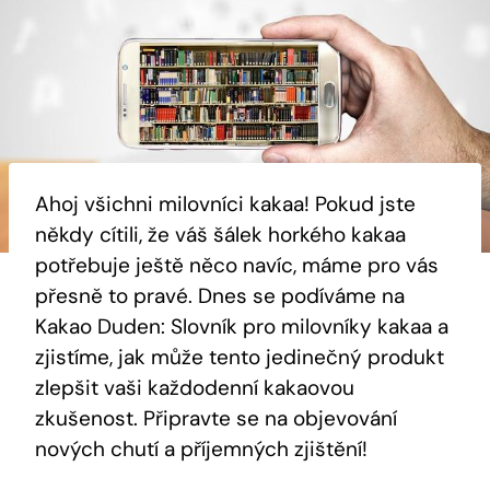
Ahoj ⁤všichni​ milovníci kakaa! Pokud ‌jste‍
někdy cítili, že ​váš ‍šálek​ horkého⁢ kakaa⁣
potřebuje ještě něco navíc, ⁤máme ​pro vás
přesně‍ to pravé. Dnes ​se podíváme ‍na
Kakao Duden: Slovník pro milovníky kakaa ⁢a
zjistíme, jak může ‌tento jedinečný ‌produkt
zlepšit vaši každodenní kakaovou
zkušenost. Připravte​ se na ⁢objevování
‍nových chutí ‍a příjemných ⁢zjištění!