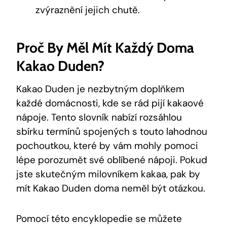
zvýraznění jejich chutě.
Proč​ By Měl Mít⁣ Každý Doma
Kakao Duden?
Kakao Duden je nezbytným doplňkem
každé domácnosti, kde se rád ⁤pijí kakaové
nápoje. Tento ⁢slovník ​nabízí ⁢rozsáhlou
sbírku termínů spojených s ‍touto lahodnou
pochoutkou, které ‍by vám mohly pomoci
lépe ⁢porozumět své oblíbené​ nápoji. Pokud
‍jste skutečným milovníkem ‍kakaa, pak by
mít Kakao‍ Duden doma neměl být⁤ otázkou.
Pomocí této encyklopedie se ⁣můžete