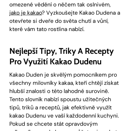
omezené vědění ⁣o něčem tak oslnivém,
jako je kakao
? Vyzkoušejte Kakao‌ Dudena a
otevřete si ⁤dveře do světa chutí a vůní,
které‍ vám tato ⁤rostlina nabízí.
Nejlepší Tipy, Triky‍ A Recepty
Pro Využití Kakao⁢ Dudenu
Kakao​ Duden je ⁤skvělým pomocníkem pro
všechny milovníky ⁤kakaa, kteří ⁤chtějí⁣ získat
hlubší⁤ znalosti⁢ o této lahodné surovině.​
Tento slovník nabízí spoustu​ užitečných
tipů, ⁣triků a ⁣receptů, jak efektivně využít​
kakao Dudenu⁢ ve vaší každodenní kuchyni.
Pokud se chcete stát opravdovým