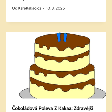
Od
KafeKakao.cz
10. 8. 2025
Čokoládová Poleva Z Kakaa: Zdravější