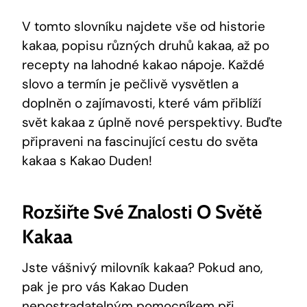
V​ tomto ⁣slovníku najdete⁣ vše od historie
kakaa, ‌popisu různých druhů ⁤kakaa, až po
recepty na lahodné kakao nápoje. Každé
slovo ⁤a termín je ⁢pečlivě vysvětlen ⁢a
doplněn o zajímavosti,‌ které vám přiblíží
⁢svět kakaa z úplně nové perspektivy. Buďte
připraveni‌ na fascinující cestu do světa
kakaa s Kakao Duden!
Rozšiřte Své ‌znalosti O ‌světě
⁤kakaa
Jste ‌vášnivý milovník ⁢kakaa? Pokud ano,
pak je pro vás Kakao Duden
nepostradatelným pomocníkem při