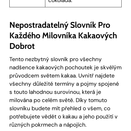
čokoláda.
Nepostradatelný Slovník Pro
Každého Milovníka Kakaových ​
Dobrot
Tento⁢ nezbytný slovník ⁤pro ‍všechny
nadšence kakaových⁣ pochoutek je skvělým
‍průvodcem světem ‌kakaa. ​Uvnitř najdete
⁤všechny důležité termíny a pojmy‌ spojené⁢
s touto lahodnou surovinou, která je‌
milována po celém světě. Díky⁤ tomuto‍
slovníku budete mít přehled o všem, co
potřebujete⁣ vědět o kakau a jeho použití v
různých pokrmech a nápojích.