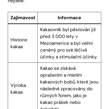
nejdéle.
Zajímavost
Informace
Kakaovník ⁢byl‍ pěstován již
před⁣ 3 000 lety ​v
Historie
‍Mezoamerice a byl velmi
kakaa
ceněný pro své léčivé
účinky ​a stimulační účinky.
Kakao‌ se⁣ získává
‌opražením a mletím
kakaových bobů, které jsou
Výroba
následně zpracovány do
kakaa
různých forem, jako je‍
kakao prášek nebo