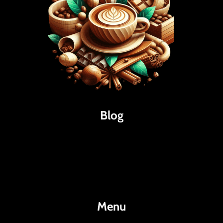
Blog
Káva
Espresso
Kakao
Menu