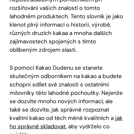
rozšiřování vašich znalostí o ⁤tomto‍
lahodném produktech. Tento ‍slovník je jako
klenot ⁤plný informací‌ o ​historii, výrobě,
⁣různých druzích​ kakaa​ a ‍mnoha‍ dalších ​
zajímavostech spojených s tímto
⁤oblíbeným zdrojem slasti.
S pomocí‌ Kakao⁢ Dudenu ⁤se stanete
skutečným‌ odborníkem na kakao⁤ a budete
schopni sdílet své znalosti ​s ostatními​
milovníky ⁣této lahodné pochoutky.⁢ Nejenže
se dozvíte ⁢mnoho nových informací, ale
také se‍ dozvíte, jak⁢ správně rozpoznat
kvalitní kakao od těch méně‌ kvalitních a
jak
ho správně skladovat
, aby ‍vydrželo co