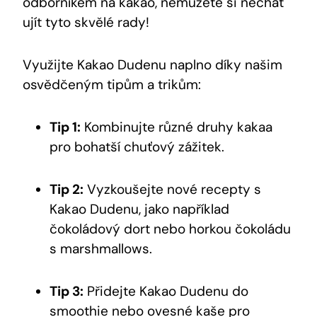
odborníkem na⁣ kakao, nemůžete si nechat
⁣ujít tyto skvělé rady!
Využijte Kakao⁣ Dudenu‌ naplno díky našim
osvědčeným tipům ⁣a trikům:
Tip 1:
Kombinujte různé druhy ​kakaa
pro bohatší ‌chuťový zážitek.
Tip 2:
Vyzkoušejte​ nové recepty s
Kakao ‌Dudenu, jako ‌například
‍čokoládový dort nebo ⁢horkou​ čokoládu
s​ marshmallows.
Tip⁢ 3:
Přidejte Kakao ‌Dudenu ⁢do
smoothie nebo ovesné ‍kaše ‌pro