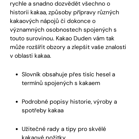
⁢rychle‌ a snadno dozvědět všechno o
historii kakaa, ​způsoby přípravy různých
kakaových nápojů či dokonce o
významných​ osobnostech ‌spojených s
touto surovinou. Kakao Duden ‍vám⁢ tak
může rozšířit obzory a zlepšit⁢ vaše ⁢znalosti
v‍ oblasti kakaa.
Slovník obsahuje přes tisíc ​hesel a
termínů⁣ spojených s ‌kakaem
Podrobné popisy historie, výroby a
spotřeby kakaa
Užitečné rady⁢ a ‌tipy pro skvělé
kakaové požitky