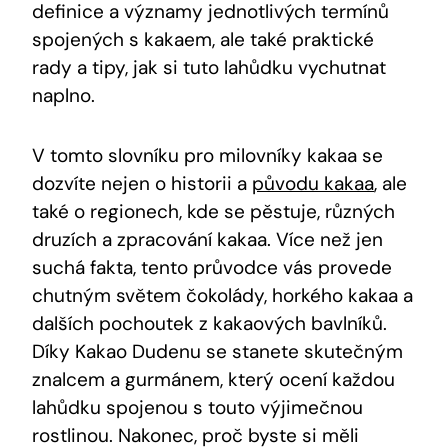
definice a významy jednotlivých termínů​
spojených ‌s kakaem, ‍ale také praktické
rady a tipy,‌ jak si tuto lahůdku ⁣vychutnat
naplno.
V tomto ⁢slovníku pro‍ milovníky kakaa se
dozvíte‍ nejen⁣ o⁣ historii a
původu kakaa
, ale‍
také o⁤ regionech,⁤ kde se pěstuje, různých
⁣druzích a zpracování ‌kakaa. Více než jen
suchá fakta, tento průvodce vás provede
chutným světem čokolády, horkého kakaa⁤ a
dalších pochoutek z kakaových bavlníků.
Díky Kakao ⁣Dudenu se stanete skutečným⁢
znalcem ⁢a gurmánem, který⁢ ocení každou
lahůdku spojenou s touto výjimečnou
rostlinou. Nakonec, proč ⁤byste si měli