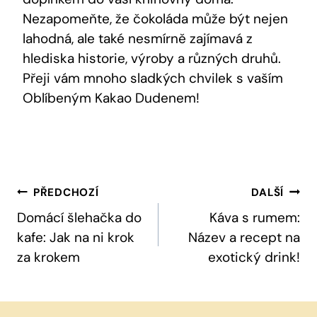
‌Nezapomeňte, že čokoláda může být nejen⁤
lahodná, ale také ​nesmírně‍ zajímavá z
hlediska historie, ⁤výroby ⁢a různých ⁣druhů.
Přeji vám mnoho sladkých chvilek s vaším
Oblíbeným Kakao Dudenem!
Navigace
PŘEDCHOZÍ
DALŠÍ
Pro
Domácí šlehačka do
Káva s rumem:
kafe: Jak na ni krok
Název a recept na
Příspěvek
za krokem
exotický drink!