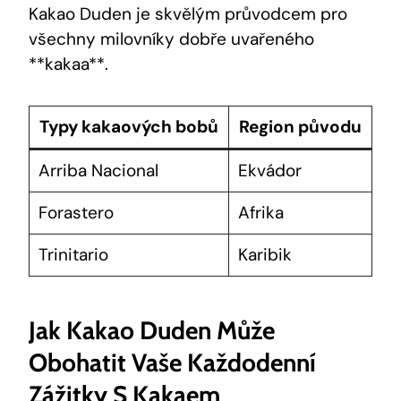
Kakao Duden je skvělým⁣ průvodcem pro
všechny milovníky​ dobře uvařeného
⁣**kakaa**.
Typy kakaových bobů
Region původu
Arriba⁢ Nacional
Ekvádor
Forastero
Afrika
Trinitario
Karibik
Jak Kakao⁢ Duden Může
Obohatit Vaše Každodenní
Zážitky⁣ S Kakaem