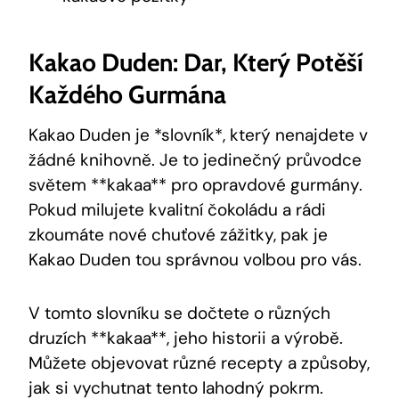
Kakao Duden: Dar, Který Potěší
Každého Gurmána
Kakao Duden⁢ je *slovník*, který nenajdete‌ v
žádné knihovně. Je to jedinečný průvodce⁣
světem ⁣**kakaa** pro‍ opravdové gurmány.
Pokud milujete‍ kvalitní čokoládu a rádi
zkoumáte nové chuťové zážitky, pak‌ je
Kakao Duden tou správnou ⁣volbou pro vás.
V​ tomto slovníku se dočtete o⁤ různých
druzích **kakaa**, jeho ‍historii a⁣ výrobě.
⁣Můžete objevovat různé recepty a způsoby,
jak si vychutnat ⁣tento lahodný pokrm.