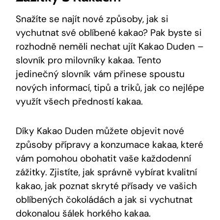
Snažíte se najít nové způsoby, jak si
vychutnat své oblíbené ⁤kakao? Pak byste si
rozhodně neměli‌ nechat ujít ​Kakao ‌Duden –
slovník pro milovníky kakaa. Tento
jedinečný slovník ‌vám přinese spoustu
nových informací, ⁤tipů a triků, jak co nejlépe
využít ⁣všech ⁤předností kakaa.
Díky Kakao Duden můžete ⁤objevit nové
způsoby přípravy a konzumace kakaa, které
vám⁤ pomohou obohatit vaše každodenní
zážitky. Zjistíte,⁣ jak správně⁤ vybírat ‍kvalitní
kakao, jak ‍poznat skryté přísady ve vašich
‍oblíbených ​čokoládách⁣ a jak si​ vychutnat
dokonalou šálek horkého kakaa.