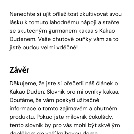
Nenechte si ujít​ příležitost zkultivovat svou
lásku‌ k tomuto lahodnému nápoji a‍ staňte
se skutečným gurmánem kakaa s Kakao
Dudenem. Vaše chuťové ⁢buňky vám za to
jistě budou velmi vděčné!
Závěr
Děkujeme, že⁢ jste ⁢si přečetli⁣ náš⁢ článek o
Kakao‌ Duden: Slovník⁣ pro milovníky ⁤kakaa.⁤
Doufáme, že ‍vám poskytl užitečné
informace o tomto zajímavém a chutném
produktu.‍ Pokud jste milovník čokolády,⁣
tento slovník by pro vás mohl být skvělým
doplňkem do vaší knihovny doma.