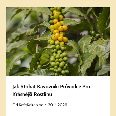
Jak Stříhat Kávovník: Průvodce Pro
Krásnější Rostlinu
Od
KafeKakao.cz
20. 1. 2026