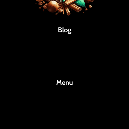
Blog
Káva
Espresso
Kakao
Menu
KafeKakao.cz
Blog
O Nás
Kontakty