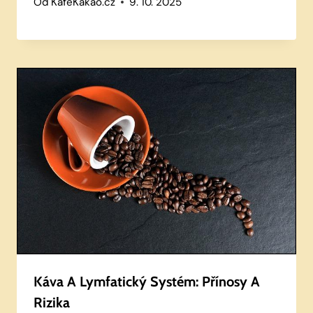
Od
KafeKakao.cz
9. 10. 2025
Káva A Lymfatický Systém: Přínosy A
Rizika