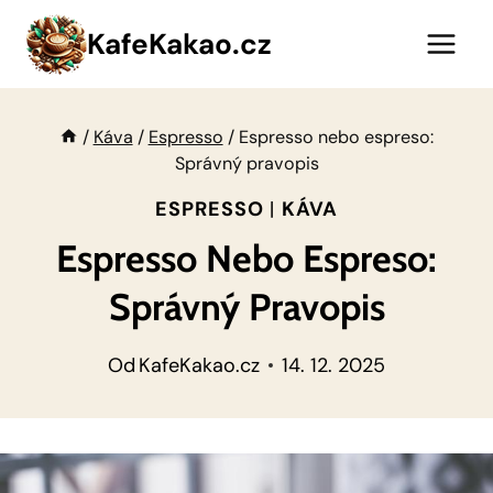
Přeskočit
KafeKakao.cz
na
obsah
/
Káva
/
Espresso
/
Espresso nebo espreso:
Správný pravopis
ESPRESSO
|
KÁVA
Espresso Nebo Espreso:
Správný Pravopis
Od
KafeKakao.cz
14. 12. 2025