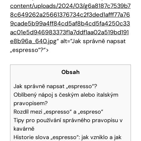
content/uploads/2024/03/g6a8187c7539b7
8c649262a25661376734c2f3ded1afff77a76
9cade5b99a4ff84cd5af8b4cd5fa4250c33
ac01e5d946983373f1a7ddf1aa02a519bd191
e8b96a_640.jpg
“ alt=“Jak správně napsat
„espresso“?“>
Obsah
Jak správně napsat „espresso“?
Oblíbený nápoj s českým alebo italským
pravopisem?
Rozdíl mezi „espresso“ a „espreso“
Tipy pro používání správného pravopisu v
kavárně
Historie slova „espresso“: jak vzniklo a jak