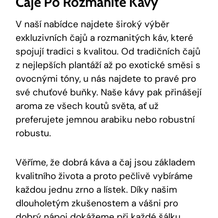
Čaje Po Rozmanité Kávy
V naší nabídce najdete široký výběr
exkluzivních čajů a rozmanitých káv, které
spojují tradici s kvalitou. Od tradičních čajů
z nejlepších plantáží až po exotické směsi s
ovocnými tóny, u nás najdete to pravé pro
své chuťové buňky. Naše kávy pak přinášejí
aroma ze všech koutů světa, ať už
preferujete jemnou arabiku nebo robustní
robustu.
Věříme, že dobrá káva a čaj jsou základem
kvalitního života a proto pečlivě vybíráme
každou jednu zrno a lístek. Díky našim
dlouholetým zkušenostem a vášni pro
dobrý nápoj dokážeme při každé šálku