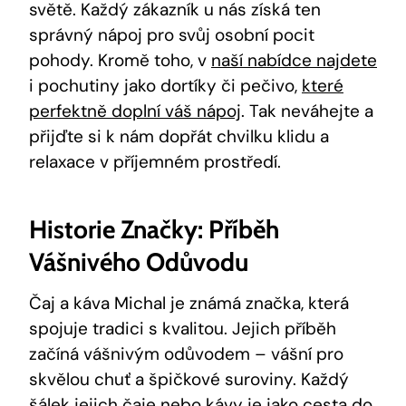
světě. Každý zákazník u nás získá ten
správný nápoj pro svůj osobní pocit
pohody. Kromě toho, v
naší nabídce najdete
i pochutiny jako dortíky či pečivo,
které
perfektně doplní váš nápoj
. Tak neváhejte a
přijďte si k nám dopřát chvilku klidu a
relaxace v příjemném prostředí.
Historie Značky: Příběh
Vášnivého Odůvodu
Čaj a káva Michal je známá značka, která
spojuje tradici s kvalitou. Jejich příběh
začíná vášnivým odůvodem – vášní pro
skvělou chuť a špičkové suroviny. Každý
šálek jejich čaje nebo kávy je jako cesta do