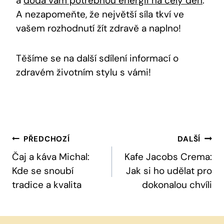
a
dodá vám potřebnou energii na celý den
.
A nezapomeňte, že největší síla tkví ve
vašem rozhodnutí žít zdravě a naplno!
Těšíme se na další sdílení informací o
zdravém životním stylu s vámi!
Navigace
PŘEDCHOZÍ
DALŠÍ
Pro
Čaj a káva Michal:
Kafe Jacobs Crema:
Kde se snoubí
Jak si ho udělat pro
Příspěvek
tradice a kvalita
dokonalou chvíli