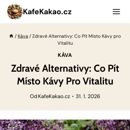
Přeskočit
KafeKakao.cz
na
obsah
/
Káva
/
Zdravé Alternativy: Co Pít Místo Kávy pro
Vitalitu
KÁVA
Zdravé Alternativy: Co Pít
Místo Kávy Pro Vitalitu
Od
KafeKakao.cz
31. 1. 2026