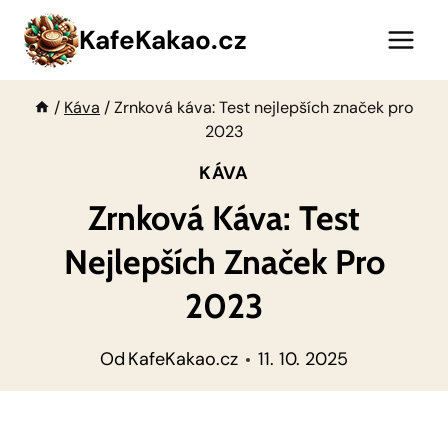
Přeskočit
KafeKakao.cz
na
obsah
/
Káva
/
Zrnková káva: Test nejlepších značek pro
2023
KÁVA
Zrnková Káva: Test
Nejlepších Značek Pro
2023
Od
KafeKakao.cz
11. 10. 2025