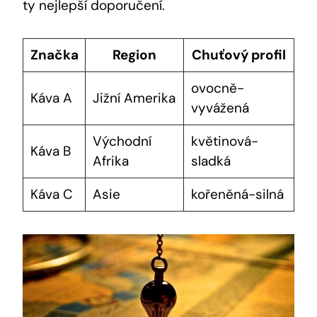
ty nejlepší doporučení.
Značka
Region
Chuťový profil
ovocně-
Káva A
Jižní Amerika
vyvážená
Východní
květinová-
Káva B
Afrika
sladká
Káva C
Asie
kořeněná-silná