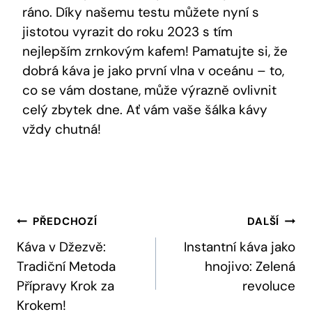
ráno. Díky našemu testu můžete nyní s
jistotou vyrazit do roku 2023 s tím
nejlepším zrnkovým kafem! Pamatujte si, že
dobrá káva je jako první vlna v oceánu – to,
co se vám dostane, může výrazně ovlivnit
celý zbytek dne. Ať vám vaše šálka kávy
vždy chutná!
Navigace
PŘEDCHOZÍ
DALŠÍ
Pro
Káva v Džezvě:
Instantní káva jako
Tradiční Metoda
hnojivo: Zelená
Příspěvek
Přípravy Krok za
revoluce
Krokem!