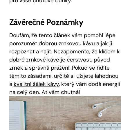
pro vaše chuťové buňky.
Závěrečné Poznámky
Doufám, že tento článek vám pomohl lépe
porozumět dobrou zrnkovou kávu a jak ji
rozpoznat a najít. Nezapomeňte, že klíčem k
dobré zrnkové kávě je čerstvost, původ
zrněk a správná pražení. Pokud se řídíte
těmito zásadami, určitě si užijete lahodnou
a
kvalitní šálek kávy
, který vám dodá energii
na celý den. Ať vám chutná!