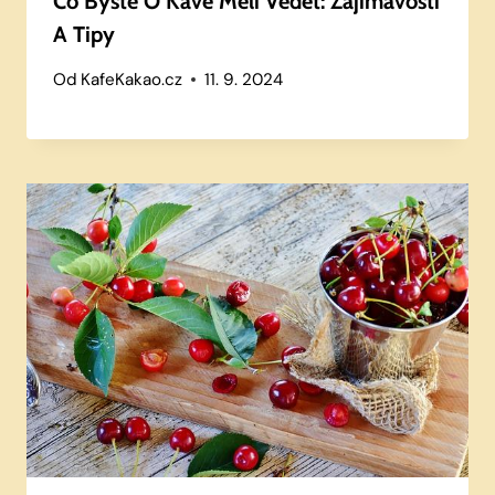
Co Byste O Kávě Měli Vědět: Zajímavosti
A Tipy
Od
KafeKakao.cz
11. 9. 2024