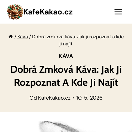
Přeskočit
KafeKakao.cz
na
obsah
/
Káva
/
Dobrá zrnková káva: Jak ji rozpoznat a kde
ji najít
KÁVA
Dobrá Zrnková Káva: Jak Ji
Rozpoznat A Kde Ji Najít
Od
KafeKakao.cz
10. 5. 2026