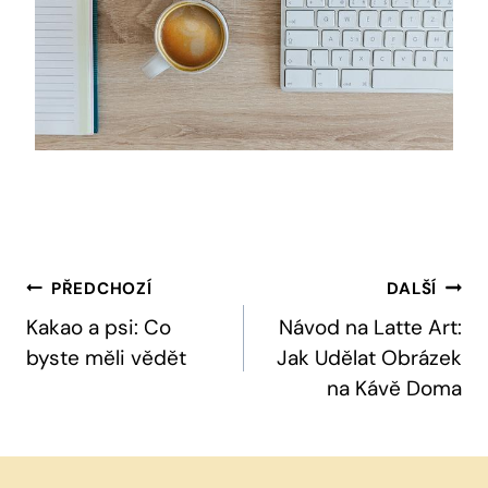
Navigace
PŘEDCHOZÍ
DALŠÍ
Pro
Kakao a psi: Co
Návod na Latte Art:
byste měli vědět
Jak Udělat Obrázek
Příspěvek
na Kávě Doma