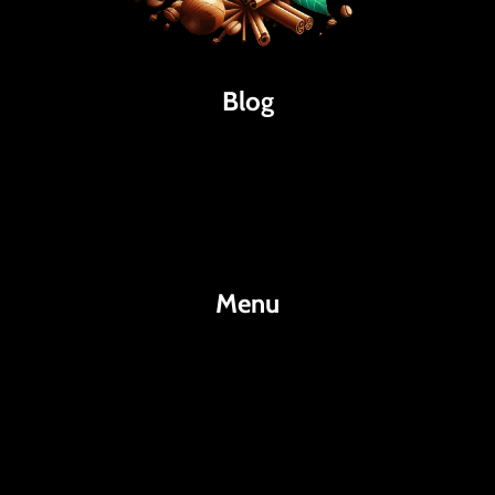
Blog
Káva
Espresso
Kakao
Menu
KafeKakao.cz
Blog
O Nás
Kontakty