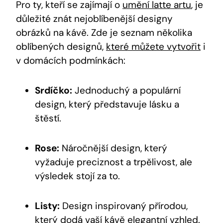
Pro ty, kteří se zajímají o
umění latte artu
, je
důležité znát nejoblíbenější designy
obrázků na kávě. Zde je seznam několika
oblíbených designů,
které můžete vytvořit
i
v domácích podmínkách:
Srdíčko:
Jednoduchý a populární
design, který představuje lásku a
štěstí.
Rose:
Náročnější design, který
vyžaduje preciznost a trpělivost, ale
výsledek stojí za to.
Listy:
Design inspirovaný přírodou,
který dodá vaší kávě elegantní vzhled.