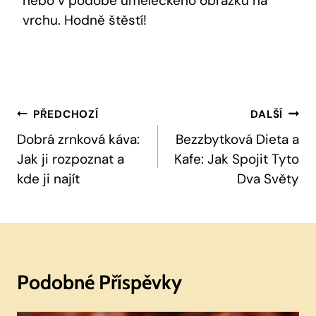
nebo v podobě uměleckého obrázku na
vrchu. Hodně štěstí!
Navigace
PŘEDCHOZÍ
DALŠÍ
Pro
Dobrá zrnková káva:
Bezzbytková Dieta a
Jak ji rozpoznat a
Kafe: Jak Spojit Tyto
Příspěvek
kde ji najít
Dva Světy
Podobné Příspěvky