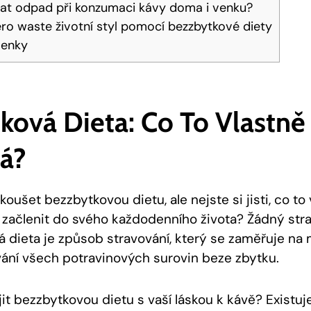
vat odpad při konzumaci kávy doma i venku?
ero waste životní styl pomocí bezzbytkové diety
lenky
ková Dieta: Co To Vlastně
á?
oušet bezzbytkovou dietu, ale nejste si jisti, co to
i začlenit do svého každodenního života? Žádný stra
á dieta je způsob stravování, který se zaměřuje na 
ání všech potravinových surovin beze zbytku.
t bezzbytkovou dietu s vaší láskou k kávě? Existuje