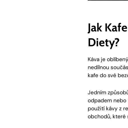
Jak Kaf
Diety?
Káva je oblíben
nedílnou součást
kafe do své be
Jedním způsobů 
odpadem nebo v 
použití kávy z 
obchodů, které 