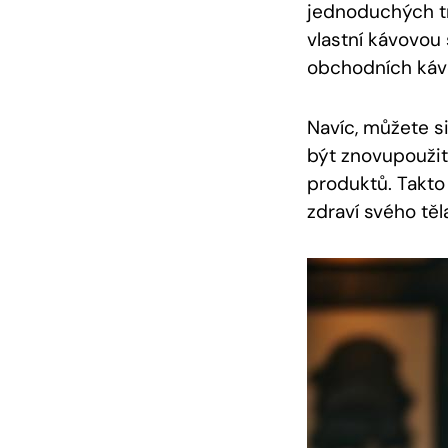
jednoduchých tri
vlastní kávovou
obchodních káv
Navíc, můžete s
být znovupoužit
produktů. Takto
zdraví svého těla