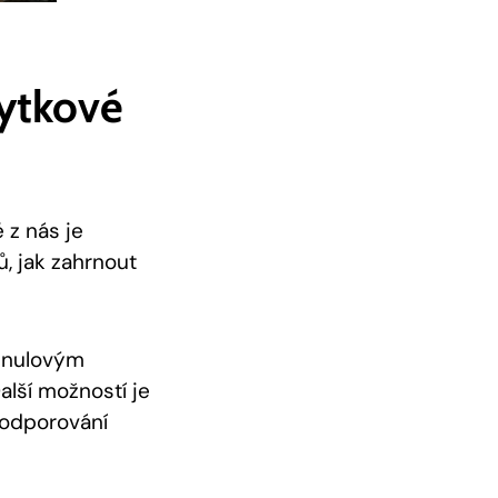
bytkové
 z nás je
, jak zahrnout
s nulovým
lší možností je
podporování