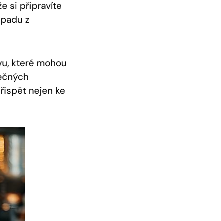
e si připravíte
dpadu z
ávu, které mohou
tečných
řispět nejen ke