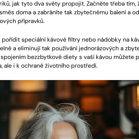
ků, jak tyto dva světy propojit. Začněte třeba tím, ž
 směs doma a zabráníte tak zbytečnému balení a o
ových přípravků.
i pořídit speciální kávové filtry nebo nádobky na k
elné a eliminují tak používání jednorázových a zby
 spojením bezzbytkové diety s vaší kávou můžete p
, ale i k ochraně životního prostředí.