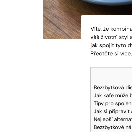
Víte, že kombin
váš životní styl
jak spojit tyto 
Přečtěte si víc
Bezzbytková di
Jak kafe může b
Tipy pro spojen
Jak si připravi
Nejlepší altern
Bezzbytkové náp