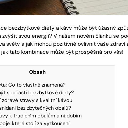
ace bezzbytkové diety a kávy může být úžasný způs
 a zvýšit svou energii? V
našem novém článku se po
dva světy a jak mohou pozitivně ovlivnit vaše zdraví
e, jak tato kombinace může být prospěšná pro vás!
Obsah
eta: Co to vlastně znamená?
ýt součástí bezzbytkové diety?
í zdravé stravy s kvalitní kávou
t snídani bez zbytečných obalů?
ativy k tradičním obalům a nádobím
oje, které stojí za vyzkoušení