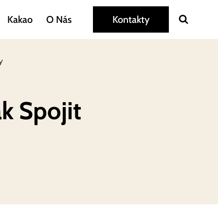
Kakao
O Nás
Kontakty
y
k Spojit