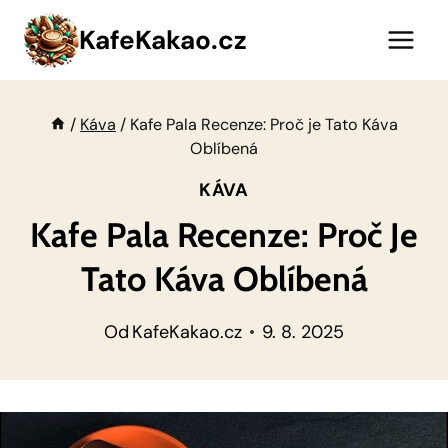
Přeskočit
KafeKakao.cz
na
obsah
/
Káva
/
Kafe Pala Recenze: Proč je Tato Káva
Oblíbená
KÁVA
Kafe Pala Recenze: Proč Je
Tato Káva Oblíbená
Od
KafeKakao.cz
9. 8. 2025