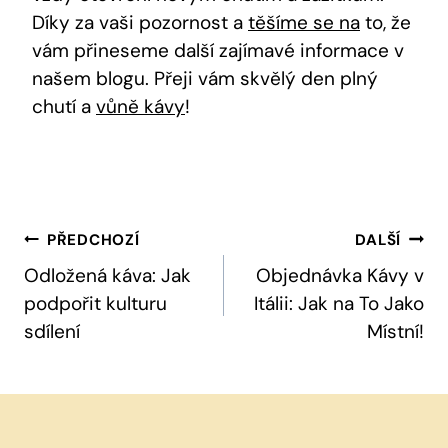
Díky za vaši pozornost ​a
těšíme⁣ se na
to, že
vám přineseme další zajímavé informace‍ v​
našem ⁣blogu. Přeji ⁢vám skvělý den plný
chutí a
vůně kávy
!
Navigace
PŘEDCHOZÍ
DALŠÍ
Pro
Odložená káva: Jak
Objednávka Kávy v
podpořit kulturu
Itálii: Jak na To Jako
Příspěvek
sdílení
Místní!