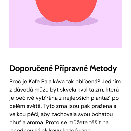
Doporučené Přípravné Metody
Proč je Kafe Pala káva tak ⁤oblíbená? Jedním
z ⁢důvodů může být skvělá kvalita zrn, která
je⁢ pečlivě vybírána z ‌nejlepších plantáží po
celém světě. Tyto zrna⁤ jsou ‌pak pražena s
velkou péčí, aby zachovala svou bohatou
chuť a aroma. Proto se můžete těšit na
lahodnou šálek kávy každé ráno.