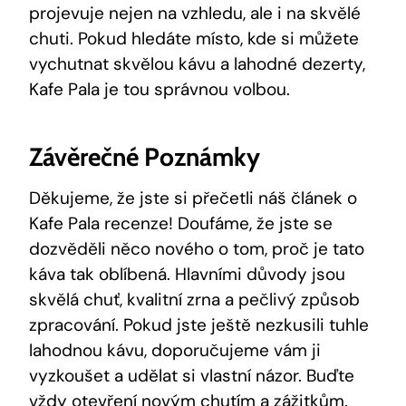
projevuje ⁣nejen na vzhledu, ale⁢ i na skvělé
⁣chuti. ⁣Pokud hledáte místo, kde si můžete
vychutnat skvělou ‍kávu ⁣a lahodné dezerty,
Kafe Pala‍ je ⁣tou⁤ správnou volbou.
Závěrečné Poznámky
Děkujeme, že jste si přečetli náš článek o
Kafe Pala recenze! Doufáme, že jste se
⁤dozvěděli něco nového o tom,⁤ proč je tato
káva tak oblíbená. Hlavními důvody jsou
skvělá chuť, kvalitní zrna a​ pečlivý způsob
zpracování. Pokud jste ještě nezkusili tuhle
lahodnou kávu, doporučujeme ⁣vám ji
vyzkoušet a ‌udělat si ‍vlastní názor. ​Buďte
vždy otevření novým chutím a zážitkům.