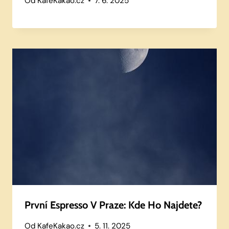
Od
KafeKakao.cz
7. 6. 2025
První Espresso V Praze: Kde Ho Najdete?
Od
KafeKakao.cz
5. 11. 2025