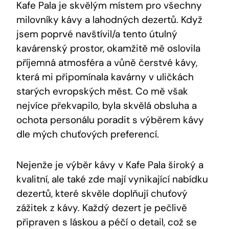
Kafe Pala je skvělým místem pro všechny
milovníky kávy a‌ lahodných dezertů. ​Když
jsem poprvé navštívil/a tento útulný‌
kavárenský prostor, okamžitě mě⁤ oslovila
příjemná atmosféra a vůně čerstvé ​kávy,
která mi⁣ připomínala kavárny v uličkách
starých evropských měst. Co mě však ​
nejvíce překvapilo, byla ⁣skvělá obsluha⁣ a
ochota personálu poradit s výběrem kávy
dle⁢ mých chuťových preferencí.
Nejenže ⁢je výběr kávy v ​Kafe Pala široký a
kvalitní, ale také zde mají vynikající nabídku‍
dezertů, ⁤které skvěle doplňují chuťový
zážitek z kávy. Každý dezert je pečlivě
připraven s láskou a⁤ péčí o detail, což se