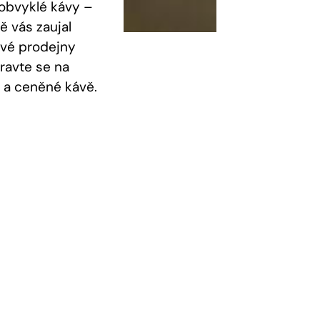
eobvyklé kávy –
tě vás zaujal
ové prodejny
ravte se na
 a ceněné kávě.