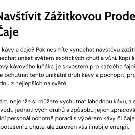
Navštívit Zážitkovou Prod
Čaje
 kávy a čaje? Pak nesmíte vynechat návštěvu zážit
echat unést světem exotických chutí a vůní. Kopi 
jový kávového luňáka, je skvostem pro každého fajn
 ochutnat tento unikátní druh kávy a pochopit, pr
dnu z nejlepších na světě.
nám, nejenže si můžete vychutnat lahodnou kávu, ale
ůvodu jednotlivých druhů a způsobu jejich zpracová
lní personál ochotně poradí s výběrem kávy či čaje
otěšení z chutě, ale zároveň vás i nabije energií.