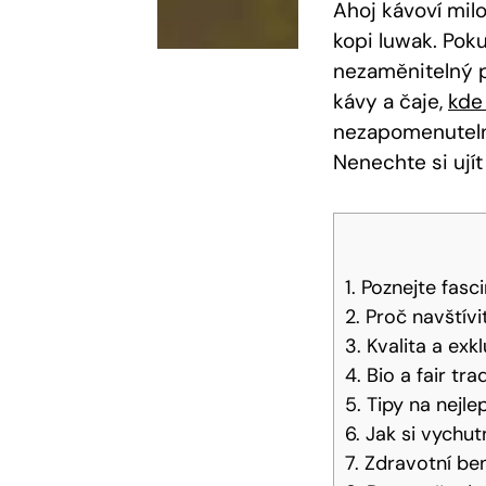
Ahoj kávoví mil
kopi luwak. Poku
nezaměnitelný p
kávy a čaje,
kde
nezapomenutelno
Nenechte si ujít
1. Poznejte fasc
2. Proč navštív
3. Kvalita a exk
4. Bio a fair tr
5. Tipy na nejl
6. Jak si vychu
7. Zdravotní be