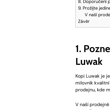
8. Doporučení p
9. Prožijte jed
V naší prode
Závěr
1. Pozne
Luwak
Kopi Luwak je j
milovník kvalitn
prodejnu, kde m
V naší prodejně 