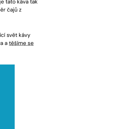
je tato káva tak
ěr čajů z
ící svět kávy
ra a
těšíme se