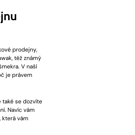
ejnu
kové prodejny,
luwak, též známý
šmekra. V naší
oč je právem
 také se dozvíte
ní. Navíc vám
, která vám