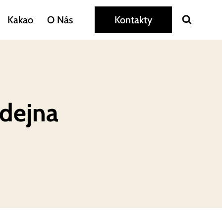
Kakao
O Nás
Kontakty
odejna