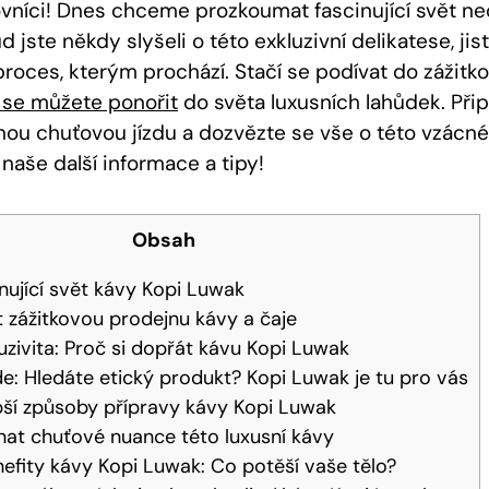
ovníci! Dnes chceme prozkoumat fascinující svět n
d jste někdy slyšeli o této exkluzivní delikatese, jis
roces, kterým prochází. Stačí se podívat do zážitk
 se můžete ponořit
do světa luxusních lahůdek. Přip
u chuťovou jízdu a dozvězte se vše o této vzácné
 naše další informace a tipy!
Obsah
inující svět kávy Kopi Luwak
it zážitkovou prodejnu kávy a čaje
luzivita: Proč si dopřát kávu Kopi Luwak
ade: Hledáte etický produkt? Kopi Luwak je tu pro vás
epší způsoby přípravy kávy Kopi Luwak
tnat chuťové nuance této luxusní kávy
nefity kávy Kopi Luwak: Co potěší vaše tělo?