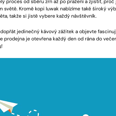
lý proces od sběru zrn až po pražení a zjistit, proč 
 světě. Kromě kopi luwak nabízíme také široký výb
ěta, takže si jistě vybere každý návštěvník.
 dopřát jedinečný kávový zážitek a objevte fascinuj
e prodejna je otevřena každý den od rána do veče
u
!