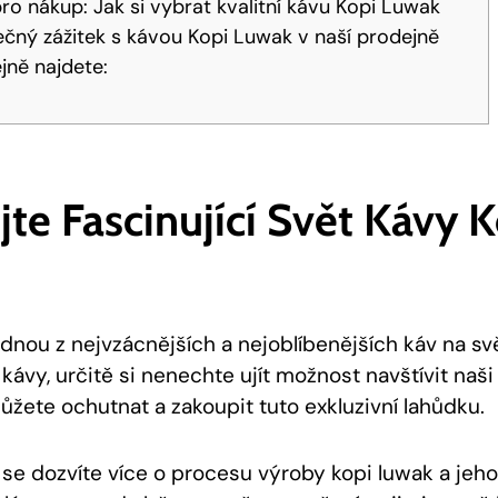
ro nákup: Jak si vybrat kvalitní kávu Kopi Luwak
inečný zážitek s kávou Kopi Luwak v naší prodejně
jně najdete:
jte Fascinující Svět Kávy 
ednou z nejvzácnějších a nejoblíbenějších káv na sv
í kávy, určitě si nenechte ujít možnost navštívit naš
ůžete ochutnat a zakoupit tuto exkluzivní lahůdku.
se dozvíte více o procesu výroby kopi luwak a jeho 