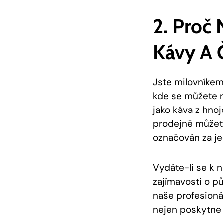
2. Proč 
Kávy A 
Jste milovníkem
kde se můžete n
jako káva z hno
prodejně můžete
označován za je
Vydáte-li se k 
zajímavosti o p
naše profesioná
nejen poskytne p