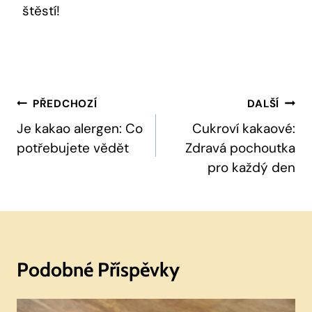
štěstí!
Navigace
PŘEDCHOZÍ
DALŠÍ
Pro
Je kakao alergen: Co
Cukroví kakaové:
potřebujete vědět
Zdravá pochoutka
Příspěvek
pro každý den
Podobné Příspěvky