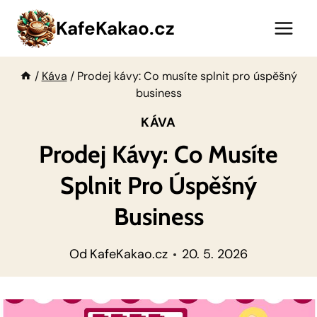
Přeskočit
KafeKakao.cz
na
obsah
/
Káva
/
Prodej kávy: Co musíte splnit pro úspěšný
business
KÁVA
Prodej Kávy: Co Musíte
Splnit Pro Úspěšný
Business
Od
KafeKakao.cz
20. 5. 2026