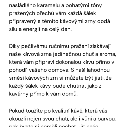
nasládlého karamelu a bohatými tóny
pražených ořechů vám každá šálek
připravený s těmito kávovými zrny dodá
sílu a energii na celý den.
Díky pečlivému ručnímu pražení získávají
naše kávová zrna jedinečnou chuť a aroma,
která vám připraví dokonalou kávu přímo v
pohodlí vašeho domova. S naší lahodnou
směsí kávových zrn si můžete být jisti, že
každý šálek kávy bude chutnat jako z
kavárny přímo k vám domů.
Pokud toužíte po kvalitní kávě, která vás
okouzlí nejen svou chutí, ale i vůní a barvou,
pak byste si neměli nechat ujít naše