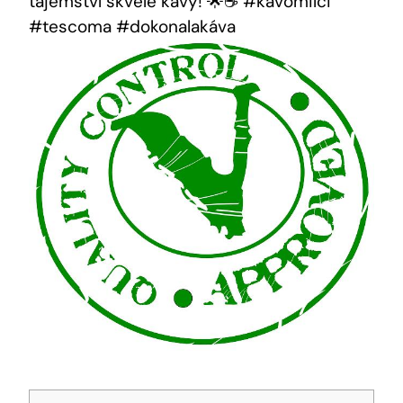
tajemství skvělé kávy! 🌟☕️ #kavomilci
#tescoma #dokonalakáva