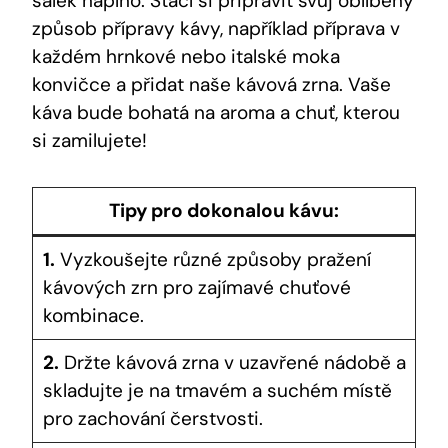
šálek naplno. Stačí si připravit svůj oblíbený
způsob přípravy kávy, například příprava v
každém hrnkové nebo italské moka
konvičce a přidat naše kávová zrna. Vaše
káva bude bohatá na aroma a chuť, kterou
si zamilujete!
Tipy pro dokonalou kávu:
1.
Vyzkoušejte různé způsoby pražení
kávových zrn pro zajímavé chuťové
kombinace.
2.
Držte kávová zrna v uzavřené nádobě a
skladujte je na tmavém a suchém místě
pro zachování čerstvosti.