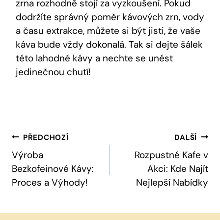
zrna rozhodně stojí za vyzkoušení. Pokud
dodržíte správný poměr kávových zrn, vody
a času extrakce, můžete si být jisti, že vaše
káva bude vždy dokonalá. Tak si dejte šálek
této lahodné kávy a nechte se unést
jedinečnou chutí!
Navigace
PŘEDCHOZÍ
DALŠÍ
Pro
Výroba
Rozpustné Kafe v
Bezkofeinové Kávy:
Akci: Kde Najít
Příspěvek
Proces a Výhody!
Nejlepší Nabídky