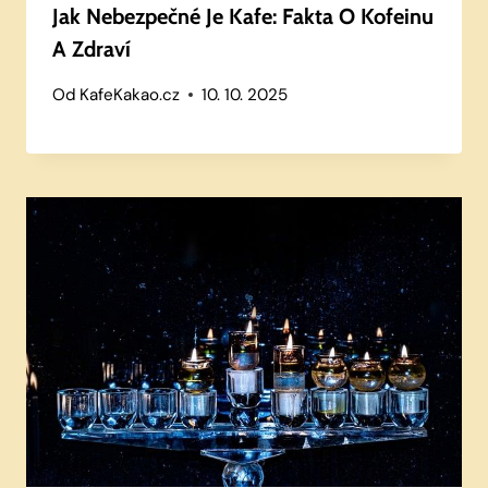
Jak Nebezpečné Je Kafe: Fakta O Kofeinu
A Zdraví
Od
KafeKakao.cz
10. 10. 2025