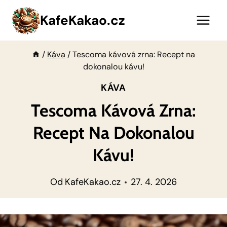
Přeskočit
KafeKakao.cz
na
obsah
/
Káva
/
Tescoma kávová zrna: Recept na
dokonalou kávu!
KÁVA
Tescoma Kávová Zrna:
Recept Na Dokonalou
Kávu!
Od
KafeKakao.cz
27. 4. 2026