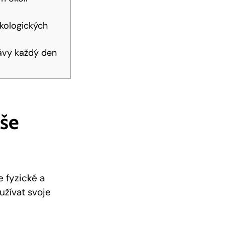
ekologických
kávy každý den
aše
e fyzické a
užívat svoje