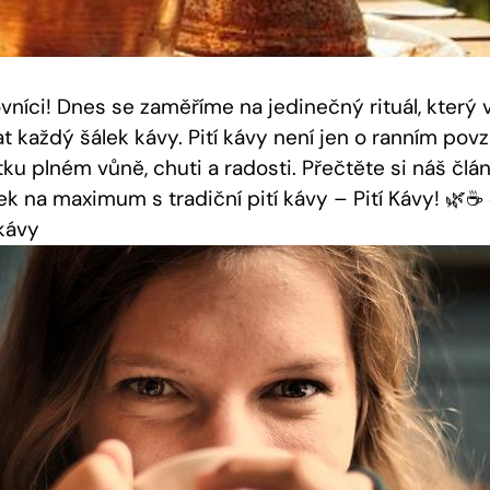
ovníci! Dnes se zaměříme na jedinečný rituál, kter
 každý šálek kávy. Pití kávy není jen o ranním povz
u plném vůně, chuti a radosti. Přečtěte si náš článe
lek na maximum s tradiční pití kávy – Pití Kávy! 🌿☕
kávy