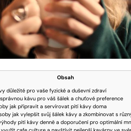
Obsah
kávy důležité pro vaše fyzické a duševní zdraví
t správnou kávu pro váš šálek a chuťové preference
oby jak připravit a servírovat pití kávy doma
ůsoby jak vylepšit svůj šálek kávy a zkombinovat s růz
výhody pití kávy denně a doporučení pro optimální mn
 využít cafe culture a navštívit nejlepší kavárny ve své