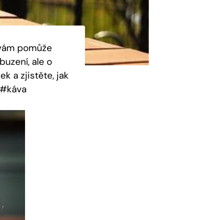
ý vám pomůže
buzení, ale o
k a zjistěte, jak
️ #káva