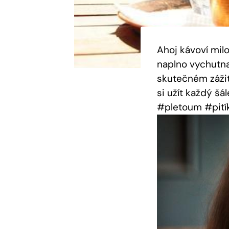
Ahoj kávoví mil
naplno vychutnat
skutečném zážitk
si užít každý šá
#pletoum #pití