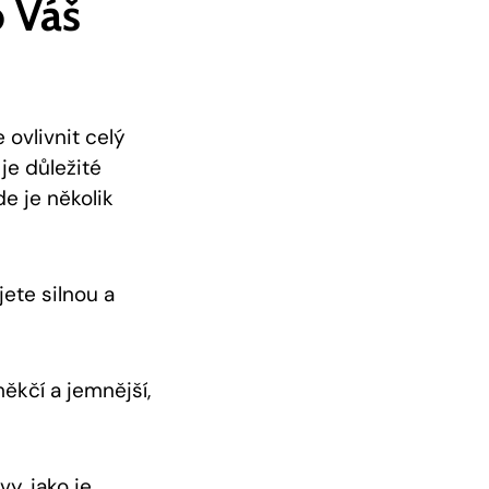
o Váš
 ovlivnit celý
je důležité
de je několik
ete silnou a
ěkčí a jemnější,
y, jako je