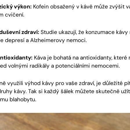
zický výkon:
Kofein obsažený v kávě může zvýšit va
 cvičení.
duševní zdraví:
Studie ukazují, že konzumace kávy 
oje depresí a Alzheimerovy nemoci.
ntioxidanty:
Káva je bohatá na antioxidanty, které
řed volnými radikály a potenciálními nemocemi.
 využili výhod kávy pro vaše zdraví, je důležité pít
 druhy kávy. Tak si každý šálek můžete skutečně užít
mu blahobytu.