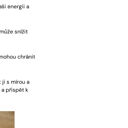
ši energii a
může snížit
 mohou chránit
 ji s mírou a
 a přispět k