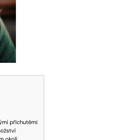
nými příchutěmi
ožství
m okolí