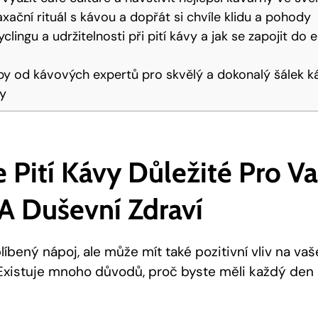
elaxační rituál s kávou a dopřát si chvíle klidu a pohody
clingu a udržitelnosti při pití kávy a jak se zapojit do 
tipy od kávových expertů pro skvělý a dokonalý šálek 
ky
Je Pití Kávy Důležité Pro V
 A Duševní Zdraví
líbený nápoj, ale může mít také pozitivní vliv na vaš
 Existuje mnoho důvodů, proč byste měli každý den 