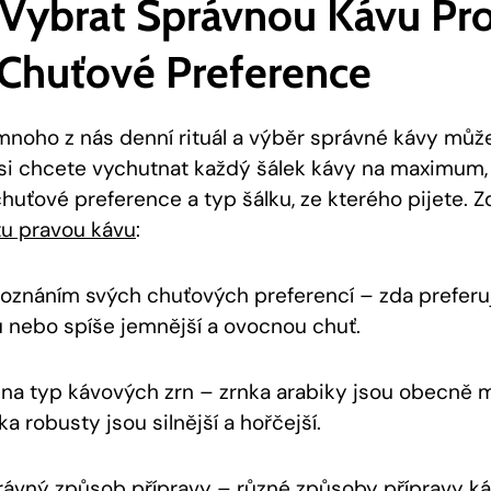
i Vybrat Správnou Kávu Pr
 Chuťové Preference
 mnoho z nás denní rituál a výběr správné kávy může
si chcete vychutnat každý šálek kávy na maximum, 
huťové preference a typ šálku, ze kterého pijete. Z
tu pravou kávu
:
oznáním svých chuťových preferencí – zda preferuj
 nebo spíše jemnější a ovocnou chuť.
na typ kávových zrn – zrnka arabiky jsou obecně m
a robusty jsou silnější a hořčejší.
ávný způsob přípravy – různé způsoby přípravy káv