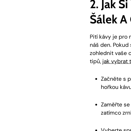
2. Jak S
Šálek A
Pití kávy je pro
náš den. Pokud 
zohlednit vaše c
tipů,
jak vybrat 
Začněte s p
hořkou kávu
Zaměřte se 
zatímco zrnk
Vyberte spr