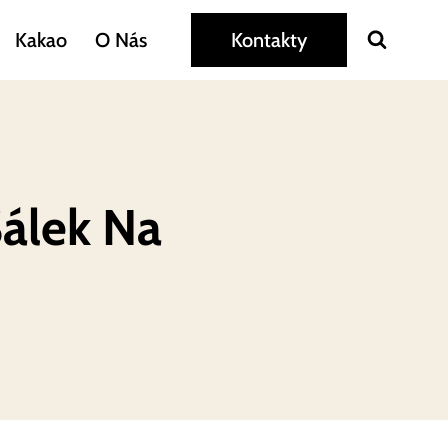
Kakao
O Nás
Kontakty
Šálek Na