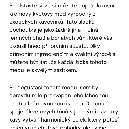
Představte si, že si můžete dopřát luxusní
krémový květový med vyrobený z
exotických kávovníků. Tato sladká
pochoutka je jako žádná jiná – plná
jemných chutí a bohatých vůní, které vás
okouzlí hned při prvním soustu. Díky
přírodním ingrediencím a kvalitní výrobě si
můžete být jisti, že každá lžička tohoto
medu je skvělým zážitkem.
Při degustaci tohoto medu jsem byl
opravdu mile překvapen jeho lahodnou
chutí a krémovou konzistencí. Dokonalé
spojení květových tónů s jemnými náznaky
kávy vytváří harmonický celek,
který potěší
nejen vaše chuťové pohárky
, ale i vaše