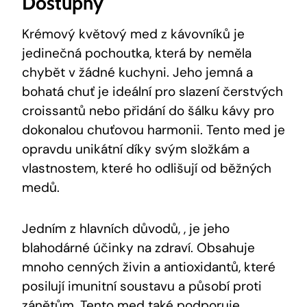
Dostupný
Krémový květový med z kávovníků je
jedinečná pochoutka, která by neměla
chybět v žádné kuchyni. Jeho jemná a
bohatá chuť je ideální pro slazení čerstvých
croissantů nebo přidání do šálku kávy pro
dokonalou chuťovou harmonii. Tento med je
opravdu unikátní díky svým složkám a
vlastnostem, které ho odlišují od běžných
medů.
Jedním z hlavních důvodů, , je jeho
blahodárné účinky na zdraví. Obsahuje
mnoho cenných živin a antioxidantů, které
posilují imunitní soustavu a působí proti
zánětům. Tento med také podporuje