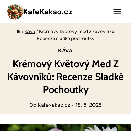
Přeskočit
KafeKakao.cz
na
obsah
/
Káva
/
Krémový květový med z kávovníků:
Recenze sladké pochoutky
KÁVA
Krémový Květový Med Z
Kávovníků: Recenze Sladké
Pochoutky
Od
KafeKakao.cz
18. 5. 2025