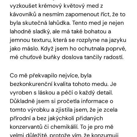
vyzkoušet krémový květový med z
kávovníků a nesmím zapomenout říct, že to
byla skutečná lahůdka. Tento med je nejen
lahodně sladký, ale má také bohatou a
jemnou texturu, která se rozplyne na jazyku
jako máslo. Když jsem ho ochutnala poprvé,
mé chuťové buňky doslova tančily radostí.
Co mě překvapilo nejvíce, byla
bezkonkurenční kvalita tohoto medu. Je
vyroben s láskou a péčí o každý detail.
Důkladně jsem si pročetla informace o
tomto výrobku a zjistila jsem, že je zcela
přírodní a bez jakýchkoli přidaných
konzervantů či chemikálií. To je pro mě
velmi důležité, protože vím, že konzumuji