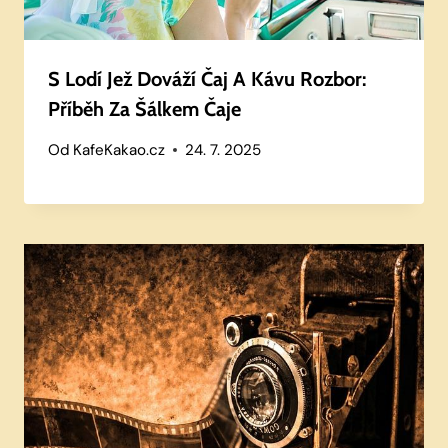
S Lodí Jež Dováží Čaj A Kávu Rozbor:
Příběh Za Šálkem Čaje
Od
KafeKakao.cz
24. 7. 2025