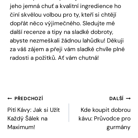
jeho jemná chuť a kvalitní ingredience ho
činí skvělou volbou pro ty, kteří si chtějí
dopřát něco výjimečného. Sledujte mé
další recenze a tipy na sladké dobroty,
abyste nezmeškali žádnou lahůdku! Děkuji
za váš zájem a přeji vám sladké chvíle plné
radosti a požitků. Ať vám chutná!
Navigace
PŘEDCHOZÍ
DALŠÍ
Pro
Pití Kávy: Jak si Užít
Kde koupit dobrou
Každý Šálek na
kávu: Průvodce pro
Příspěvek
Maximum!
gurmány