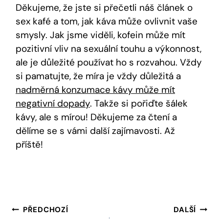
Děkujeme, že jste si přečetli náš článek o
sex kafé a tom, jak káva může ovlivnit vaše
smysly. Jak jsme viděli, kofein může mít
pozitivní vliv na sexuální touhu a výkonnost,
ale je důležité používat ho s rozvahou. Vždy
si pamatujte, že míra je vždy důležitá a
nadměrná konzumace kávy může mít
negativní dopady
. Takže si pořiďte šálek
kávy, ale s mírou! Děkujeme za čtení a
dělíme se s vámi další zajímavosti. Až
příště!
Navigace
PŘEDCHOZÍ
DALŠÍ