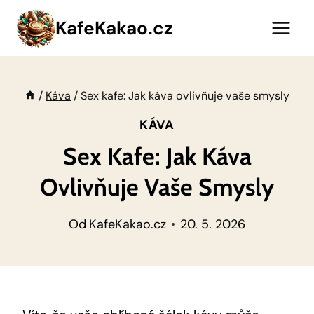
Přeskočit
KafeKakao.cz
na
obsah
/
Káva
/
Sex kafe: Jak káva ovlivňuje vaše smysly
KÁVA
Sex Kafe: Jak Káva
Ovlivňuje Vaše Smysly
Od
KafeKakao.cz
20. 5. 2026