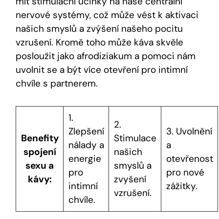
mít stimulační účinky na naše centrální
nervové systémy, což může vést k aktivaci
našich smyslů a zvýšení našeho pocitu
vzrušení. Kromě toho může káva skvěle
posloužit jako afrodiziakum a pomoci nám
uvolnit se a být více otevření pro intimní
chvíle s partnerem.
1.
2.
Zlepšení
3. Uvolnění
Benefity
Stimulace
nálady a
a
spojení
našich
energie
otevřenost
sexu a
smyslů a
pro
pro nové
kávy:
zvyšení
intimní
zážitky.
vzrušení.
chvíle.