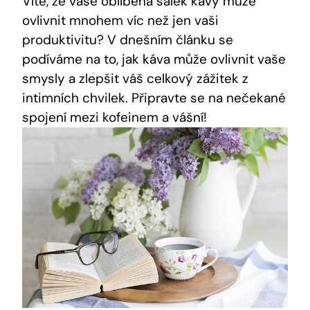
Víte, že vaše oblíbená šálek kávy může
ovlivnit mnohem víc než jen vaši
produktivitu? V dnešním článku se
podíváme na to, jak káva může ovlivnit vaše
smysly a zlepšit váš celkový zážitek z
intimních chvilek. Připravte se na nečekané
spojení mezi kofeinem a vášní!