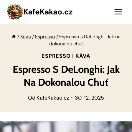
Přeskočit
KafeKakao.cz
na
obsah
/
Káva
/
Espresso
/
Espresso s DeLonghi: Jak na
dokonalou chuť
ESPRESSO
|
KÁVA
Espresso S DeLonghi: Jak
Na Dokonalou Chuť
Od
KafeKakao.cz
30. 12. 2025