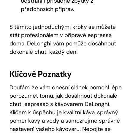
odstranili případné ⁣zbytky ​z
předchozích příprav.
S těmito⁢ jednoduchými kroky se ⁤můžete
stát profesionálem v přípravě espressa
doma.⁤ DeLonghi vám pomůže dosáhnout
dokonalé chuti každý den!
Klíčové‌ Poznatky
Doufám, ​že vám dnešní článek pomohl lépe
porozumět tomu, jak‍ dosáhnout dokonalé‌
chuti espresso s kávovarem DeLonghi.
‍Klíčem k ‍úspěchu je kvalitní káva, správný
poměr kávy a vody a samozřejmě správné
nastavení vašeho kávovaru. Nebojte ⁤se