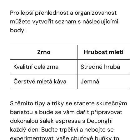
Pro lepší ​přehlednost ‌a organizovanost
⁢můžete vytvořit seznam ​s​ následujícími​
body:
Zrno
Hrubost mletí
Kvalitní celá zrna
Středně hrubá
Čerstvě mletá‍ káva
Jemná
S těmito tipy a triky⁣ se stanete skutečným
‌baristou a bude ‍se vám dařit připravovat
dokonalou šálek espressa ⁣s ‌DeLonghi
každý den. Buďte ‌trpěliví a nebojte se
experimentovat, vaše chuťové buňky to⁣