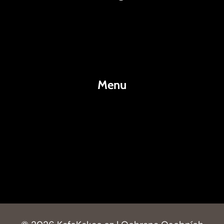
Káva
Espresso
Kakao
Menu
KafeKakao.cz
Blog
O Nás
Kontakty