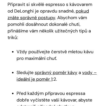
Připravit si​ skvělé ⁤espresso​ s kávovarem
od DeLonghi je opravdu‍ snadné,
pokud
znáte správné postupy
. Abychom vám
pomohli dosáhnout ⁢dokonalé⁣ chuti,
⁣přinášíme‌ vám několik užitečných‌ tipů a
triků:
Vždy používejte čerstvě⁢ mletou kávu
pro maximální chuť.
Sledujte
správný poměr kávy
a
vody –
ideální je poměr 1
:2.
Před každým ⁢přípravou espressa
dobře vyčistěte vaši kávovar, abyste