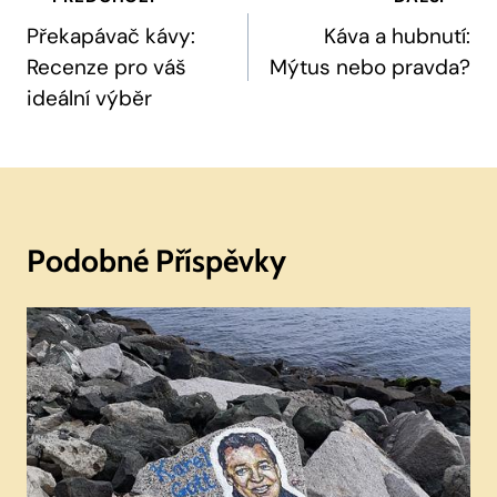
Pro
Překapávač kávy:
Káva a hubnutí:
Recenze pro váš
Mýtus nebo pravda?
Příspěvek
ideální výběr
Podobné Příspěvky