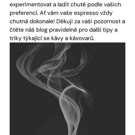
experimentovat a ​ladit chutě‍ podle vašich‍
preferencí. Ať vám vaše ‍espresso‍ vždy
chutná​ dokonale! Děkuji za ​vaši pozornost a
‍čtěte náš blog pravidelně pro ⁤další tipy a
triky týkající ‍se kávy a kávovarů.