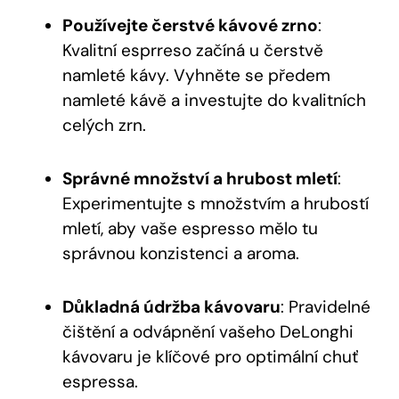
Používejte ‌čerstvé ‌kávové zrno
:
Kvalitní esprreso začíná ⁣u čerstvě
namleté kávy. Vyhněte‌ se předem
namleté kávě ⁤a investujte ​do kvalitních
celých zrn.
Správné množství a hrubost ‍mletí
:
Experimentujte⁢ s množstvím a hrubostí
mletí, ​aby vaše espresso mělo tu
správnou konzistenci a aroma.
Důkladná údržba⁤ kávovaru
: Pravidelné
čištění a odvápnění vašeho DeLonghi
kávovaru je klíčové pro ⁢optimální chuť
espressa.