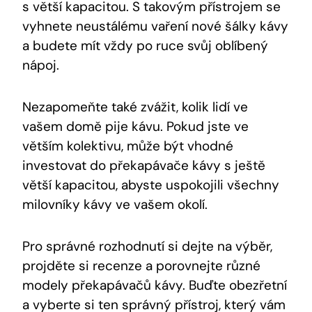
s ​větší kapacitou.​ S takovým přístrojem⁣ se
vyhnete neustálému vaření nové šálky kávy
a budete mít vždy‌ po ‍ruce ‍svůj oblíbený
nápoj.
Nezapomeňte také zvážit, kolik lidí ve
vašem domě pije kávu. Pokud jste ve
větším kolektivu, může být vhodné
⁤investovat ⁢do překapávače kávy s ještě
větší kapacitou, abyste uspokojili ​všechny
milovníky kávy ve vašem⁤ okolí.
Pro správné rozhodnutí si dejte na výběr,
projděte si⁢ recenze a‍ porovnejte různé​
modely překapávačů kávy. Buďte obezřetní
⁤a vyberte si ten správný přístroj, který ⁢vám