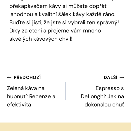
překapávačem kávy si můžete dopřát
lahodnou a kvalitní ⁣šálek kávy každé ráno.
Buďte si jisti, že​ jste si vybrali ten správný!
Díky za čtení a přejeme vám mnoho
skvělých kávových chvil!
Navigace
PŘEDCHOZÍ
DALŠÍ
Pro
Zelená káva na
Espresso s
hubnutí: Recenze a
DeLonghi: Jak na
Příspěvek
efektivita
dokonalou chuť