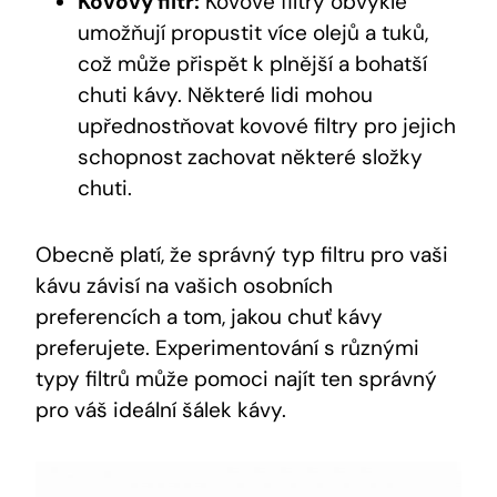
Kovový filtr:
⁣Kovové‌ filtry obvykle
umožňují propustit více olejů a tuků,
což může přispět k plnější a bohatší
chuti kávy. Některé lidi mohou
⁣upřednostňovat kovové filtry pro jejich
schopnost zachovat některé složky
chuti.
Obecně platí, že správný typ filtru pro ⁣vaši
kávu závisí ⁤na vašich osobních
⁢preferencích a ​tom, jakou chuť kávy⁤
preferujete. Experimentování s různými
typy filtrů ‍může pomoci najít ten⁤ správný⁣
pro ⁢váš ideální šálek kávy.