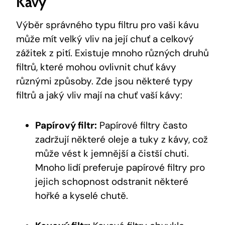
⁣kávy
Výběr ‌správného typu filtru pro vaši kávu
může mít velký vliv⁢ na její chuť a celkový
zážitek z pití. Existuje mnoho různých ⁤druhů
filtrů, které mohou ovlivnit chuť kávy
různými způsoby. Zde ⁢jsou některé typy⁢
filtrů a jaký vliv⁣ mají na chuť⁤ vaší kávy:
Papírový filtr:
Papírové filtry často
zadržují některé oleje ‍a ​tuky z kávy, což⁤
může vést k jemnější a ‍čistší chuti.
Mnoho lidí preferuje papírové​ filtry pro
jejich schopnost odstranit některé
hořké a kyselé chutě.