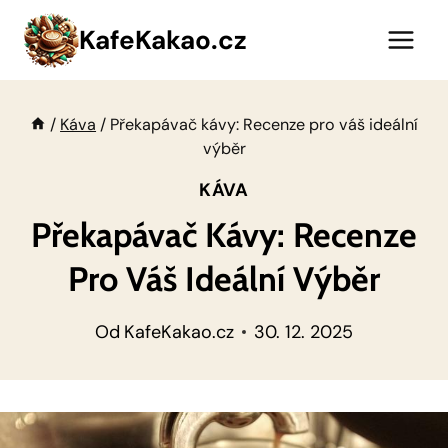
Přeskočit
KafeKakao.cz
na
obsah
/
Káva
/
Překapávač kávy: Recenze pro váš ideální
výběr
KÁVA
Překapávač Kávy: Recenze
Pro Váš Ideální Výběr
Od
KafeKakao.cz
30. 12. 2025