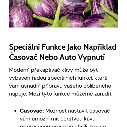
Speciální Funkce Jako Například
⁢časovač ⁤nebo Auto ​vypnutí
Moderní překapávač kávy může být
vybaven řadou speciálních funkcí,
které
vám usnadní přípravu vašeho oblíbeného
nápoje
. Mezi tyto funkce můžeme‍ zařadit:
Časovač:
⁤Možnost nastavit časovač‍
vám ​umožní mít čerstvou kávu
připravenou právě​ ve chvíli, kdy se