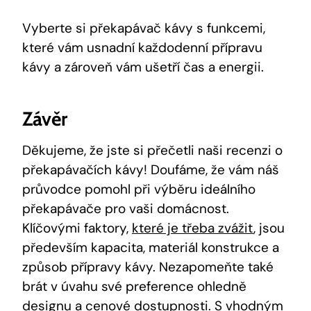
Vyberte si překapávač ​kávy s funkcemi,
které‌ vám‌ usnadní ⁤každodenní‌ přípravu
kávy a zároveň vám ušetří ⁣čas a energii.
Závěr
Děkujeme,⁤ že jste si‍ přečetli naši recenzi o⁤
překapávačích‌ kávy! Doufáme, ‍že vám náš
‍průvodce pomohl při výběru ideálního
překapávače pro vaši ⁣domácnost.
Klíčovými⁢ faktory,
které je třeba zvážit
, jsou
především kapacita,⁤ materiál konstrukce a
způsob přípravy kávy. Nezapomeňte také
brát v úvahu své preference ohledně
designu a cenové dostupnosti. S⁢ vhodným