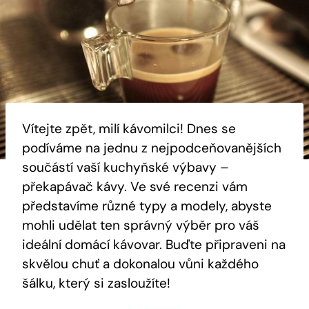
Vítejte zpět, milí kávomilci! Dnes se
podíváme na jednu z nejpodceňovanějších
součástí vaší ⁤kuchyňské výbavy –
překapávač kávy. Ve své recenzi vám⁣
představíme různé ⁤typy a modely,⁣ abyste
mohli udělat ⁣ten správný výběr ⁣pro váš
ideální ⁢domácí kávovar.⁣ Buďte ⁤připraveni na
skvělou chuť a dokonalou vůni každého
šálku, ‌který si zasloužíte!