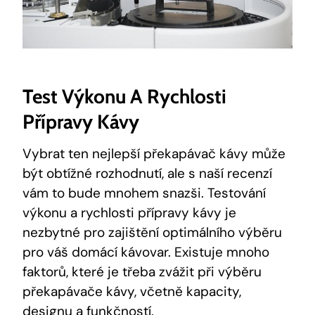
Test Výkonu A Rychlosti⁢
Přípravy Kávy
Vybrat ten nejlepší překapávač kávy⁤ může
být obtížné rozhodnutí, ⁢ale s ‍naší recenzí
⁤vám⁤ to bude mnohem snazši. Testování
výkonu a rychlosti přípravy​ kávy⁣ je
nezbytné pro zajištění optimálního výběru
pro váš domácí kávovar. Existuje mnoho
faktorů, ⁤které‌ je třeba zvážit při výběru
překapávače kávy, včetně‍ kapacity, ​
designu⁢ a⁣ funkčností.