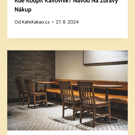
Kde Koupit Kávovník? Návod Na Zdravý
Nákup
Od
KafeKakao.cz
27. 8. 2024