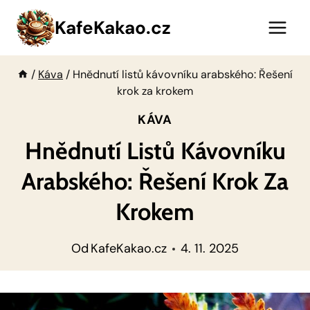
Přeskočit
KafeKakao.cz
na
obsah
/
Káva
/
Hnědnutí listů kávovníku arabského: Řešení
krok za krokem
KÁVA
Hnědnutí Listů Kávovníku
Arabského: Řešení Krok Za
Krokem
Od
KafeKakao.cz
4. 11. 2025