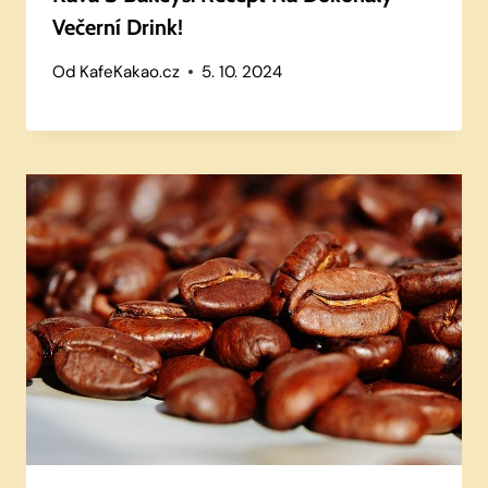
Večerní Drink!
Od
KafeKakao.cz
5. 10. 2024