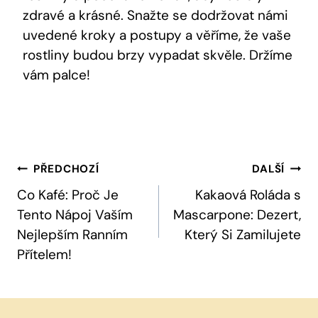
zdravé a krásné. Snažte se dodržovat námi
uvedené kroky a postupy a věříme, že vaše
rostliny budou brzy vypadat skvěle. Držíme
vám palce!
Navigace
PŘEDCHOZÍ
DALŠÍ
Pro
Co Kafé: Proč Je
Kakaová Roláda s
Tento Nápoj Vaším
Mascarpone: Dezert,
Příspěvek
Nejlepším Ranním
Který Si Zamilujete
Přítelem!