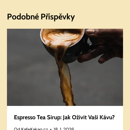
Podobné Příspěvky
Espresso Tea Sirup: Jak Oživit Vaši Kávu?
Od
KafeKakao.cz
18. 1. 2026