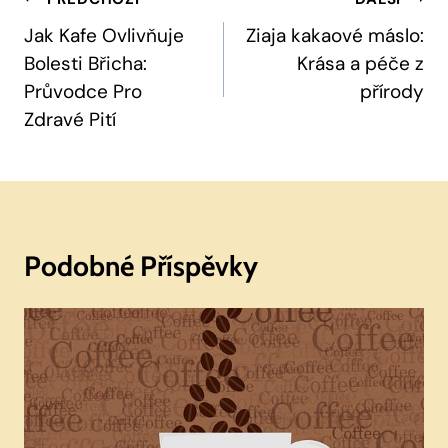
Navigace
Pro
Jak Kafe Ovlivňuje
Ziaja kakaové máslo:
Bolesti Břicha:
Krása a péče z
Příspěvek
Průvodce Pro
přírody
Zdravé Pití
Podobné Příspěvky