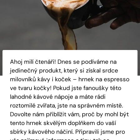
Ahoj milí čtenáři! Dnes se podíváme na
jedinečný produkt, který si získal srdce
milovníků kávy i koček – hrnek na espresso
ve tvaru kočky! Pokud jste fanoušky této
lahodné kávové nápoje a máte rádi
roztomilé zvířata, jste na správném místě.
Dovolte nám přiblížit vám, proč by mohl být
tento hrnek skvělým doplňkem do vaší
sbírky kávového náčiní. Připravili jsme pro