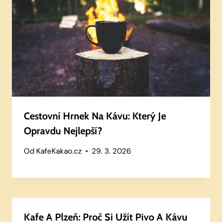
Cestovní Hrnek Na Kávu: Který Je
Opravdu Nejlepší?
Od
KafeKakao.cz
29. 3. 2026
Kafe A Plzeň: Proč Si Užít Pivo A Kávu