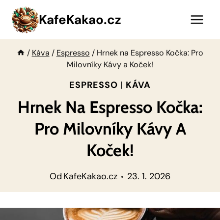
Přeskočit
KafeKakao.cz
na
obsah
/
Káva
/
Espresso
/
Hrnek na Espresso Kočka: Pro
Milovníky Kávy a Koček!
ESPRESSO
|
KÁVA
Hrnek Na Espresso Kočka:
Pro Milovníky Kávy A
Koček!
Od
KafeKakao.cz
23. 1. 2026