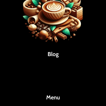
Blog
Káva
Espresso
Kakao
Menu