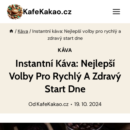
Přeskočit
KafeKakao.cz
na
obsah
/
Káva
/
Instantní káva: Nejlepší volby pro rychlý a
zdravý start dne
KÁVA
Instantní Káva: Nejlepší
Volby Pro Rychlý A Zdravý
Start Dne
Od
KafeKakao.cz
19. 10. 2024