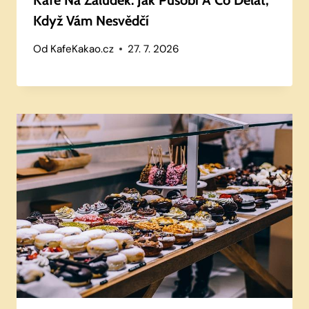
Kafe Na Žaludek: Jak Působí A Co Dělat,
Když Vám Nesvědčí
Od
KafeKakao.cz
27. 7. 2026