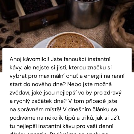
Ahoj kávomilci! Jste fanoušci instantní
kávy, ale nejste si jisti, kterou značku si
vybrat pro maximální chuť a energii na ranní
start do nového dne? Nebo jste možná
zvědaví, jaké jsou nejlepší volby pro zdravý
a rychlý začátek dne? V tom případě jste
na správném místě! V dnešním článku se
podíváme na několik tipů a triků, jak si užít
tu nejlepší instantní kávu pro vaši denní