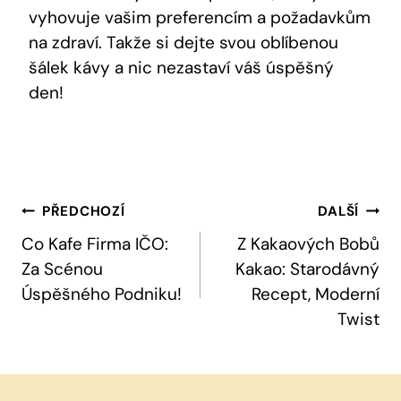
vyhovuje vašim preferencím a požadavkům
na zdraví. Takže si dejte svou oblíbenou
šálek kávy a nic nezastaví váš úspěšný
den!
Navigace
PŘEDCHOZÍ
DALŠÍ
Pro
Co Kafe Firma IČO:
Z Kakaových Bobů
Za Scénou
Kakao: Starodávný
Příspěvek
Úspěšného Podniku!
Recept, Moderní
Twist