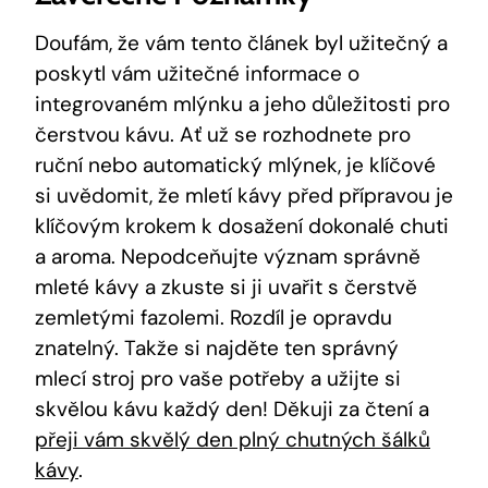
Doufám, že vám tento článek byl užitečný a
poskytl vám užitečné informace o
integrovaném mlýnku a jeho důležitosti pro
čerstvou kávu. Ať už se rozhodnete pro
ruční nebo automatický mlýnek, je klíčové
si uvědomit, že mletí kávy před přípravou je
klíčovým krokem k dosažení dokonalé chuti
a aroma. Nepodceňujte význam správně
mleté kávy a zkuste si ji uvařit s čerstvě
zemletými fazolemi. Rozdíl je opravdu
znatelný. Takže si najděte ten správný
mlecí stroj pro vaše potřeby a užijte si
skvělou kávu každý den! Děkuji za čtení a
přeji vám skvělý den plný chutných šálků
kávy
.