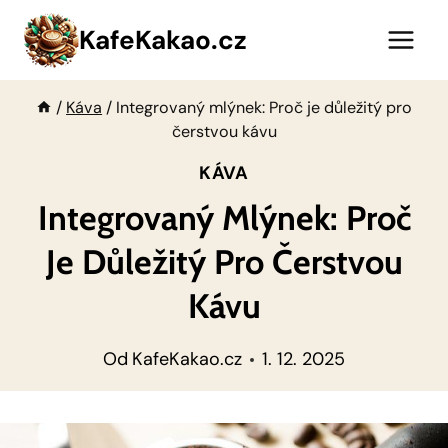
Přeskočit
KafeKakao.cz
na
obsah
/
Káva
/
Integrovaný mlýnek: Proč je důležitý pro
čerstvou kávu
KÁVA
Integrovaný Mlýnek: Proč
Je Důležitý Pro Čerstvou
Kávu
Od
KafeKakao.cz
1. 12. 2025