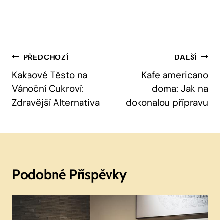
Navigace
PŘEDCHOZÍ
DALŠÍ
Pro
Kakaové Těsto na
Kafe americano
Vánoční Cukroví:
doma: Jak na
Příspěvek
Zdravější Alternativa
dokonalou přípravu
Podobné Příspěvky