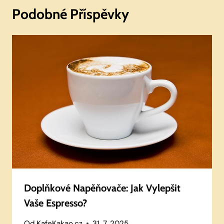
Podobné Příspěvky
Doplňkové Napěňovače: Jak Vylepšit
Vaše Espresso?
Od
KafeKakao.cz
31. 7. 2025