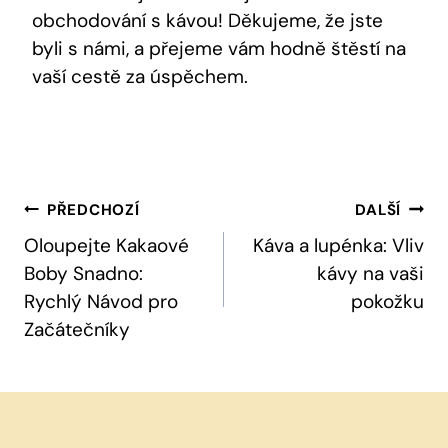
obchodování s kávou! Děkujeme, že jste
byli s námi, a přejeme vám hodně štěstí na
vaší cestě za úspěchem.
Navigace
PŘEDCHOZÍ
DALŠÍ
Pro
Oloupejte Kakaové
Káva a lupénka: Vliv
Boby Snadno:
kávy na vaši
Příspěvek
Rychlý Návod pro
pokožku
Začátečníky