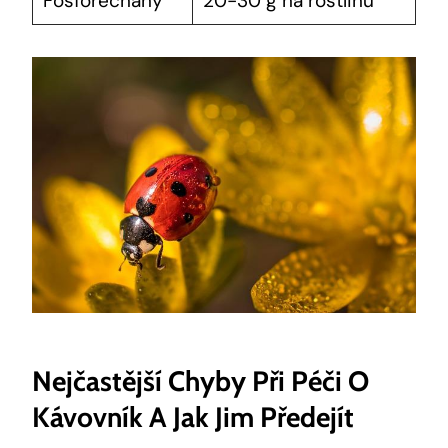
Fosforečnany
20-30 g na rostlinu
Nejčastější Chyby Při Péči O
Kávovník A Jak Jim Předejít