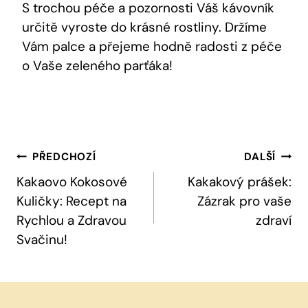
S trochou péče a pozornosti Váš kávovník
určitě vyroste do krásné rostliny. Držíme
Vám palce a přejeme hodně radosti z péče
o Vaše zeleného parťáka!
Navigace
PŘEDCHOZÍ
DALŠÍ
Pro
Kakaovo Kokosové
Kakakový prášek:
Kuličky: Recept na
Zázrak pro vaše
Příspěvek
Rychlou a Zdravou
zdraví
Svačinu!