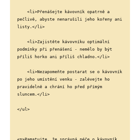
    <li>Přenášejte kávovník opatrně a 
pečlivě, abyste nenarušili jeho kořeny ani 
listy.</li>
    <li>Zajistěte kávovníku optimální 
podmínky při přenášení - nemělo by být 
příliš horko ani příliš chladno.</li>
    <li>Nezapomeňte postarat se o kávovník 
po jeho umístění venku - zalévejte ho 
pravidelně a chrání ho před přímým 
sluncem.</li>
</ul>
<p>Pamatujte, že správná péče o kávovník 