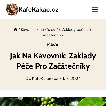
Přeskočit
KafeKakao.cz
na
obsah
/
Káva
/
Jak na kávovník: Základy péče pro
začátečníky
KÁVA
Jak Na Kávovník: Základy
Péče Pro Začátečníky
Od
KafeKakao.cz
1. 7. 2024