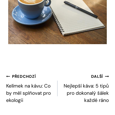
Navigace
PŘEDCHOZÍ
DALŠÍ
Pro
Kelímek na kávu: Co
Nejlepší káva: 5 tipů
by měl splňovat pro
pro dokonalý šálek
Příspěvek
ekologii
každé ráno