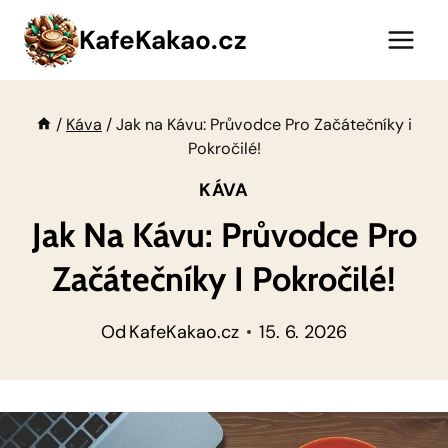
Přeskočit
KafeKakao.cz
na
obsah
/
Káva
/
Jak na Kávu: Průvodce Pro Začátečníky i
Pokročilé!
KÁVA
Jak Na Kávu: Průvodce Pro
Začátečníky I Pokročilé!
Od
KafeKakao.cz
15. 6. 2026