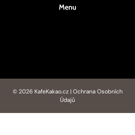
Menu
KafeKakao.cz
Blog
O Nás
Kontakty
© 2026 KafeKakao.cz |
Ochrana Osobních
Údajů
AI Editorial Policy