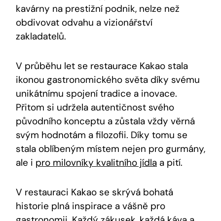
kavárny na⁣ prestižní podnik, nelze než
‍obdivovat odvahu ⁣a vizionářství
zakladatelů.
V ⁤průběhu let‍ se ‍restaurace Kakao stala
ikonou ⁣gastronomického světa ⁣díky svému
unikátnímu spojení tradice a inovace.
Přitom si udržela autentičnost svého
původního konceptu ‌a zůstala vždy věrná
svým hodnotám ‍a​ filozofii. Díky tomu ⁣se
stala oblíbeným místem nejen pro gurmány,
ale i
pro milovníky kvalitního jídla
a pití.
V ​restauraci Kakao se skrývá bohatá
historie plná inspirace a vášně pro
gastronomii. ⁣Každý zákusek, každá káva ‍a