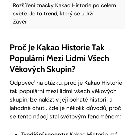
Rozšíření značky Kakao Historie po celém
světě: Je to trend, který se ⁢udrží
Závěr
Proč Je Kakao Historie Tak
Populární ‍mezi ⁣lidmi Všech
Věkových Skupin?
Odpověď na otázku, proč je Kakao Historie
tak populární mezi lidmi ⁢všech věkových
skupin, lze nalézt ⁣v její bohaté historii a
lahodné chuti. Zde je několik důvodů, proč
se tento nápoj stal světovým fenoménem:
Tradiční recepty:
Kakao Historie má