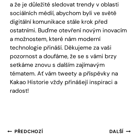
a ⁤že je důležité ⁤sledovat trendy⁣ v ‍oblasti
sociálních médií, abychom byli ve světě
digitální komunikace stále krok před
ostatními. Buďme otevření novým inovacím
a možnostem, které‌ nám moderní
technologie přináší. Děkujeme za vaši
pozornost a doufáme, že ‍se s vámi brzy
setkáme znovu s ‌dalším zajímavým
tématem. Ať​ vám tweety a příspěvky na
Kakao⁣ Historie vždy ⁢přinášejí inspiraci a‌
radost!
Navigace
PŘEDCHOZÍ
DALŠÍ