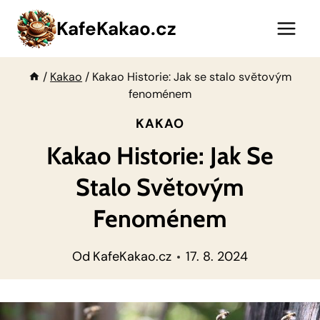
Přeskočit
KafeKakao.cz
na
obsah
/
Kakao
/
Kakao Historie: Jak se stalo světovým
fenoménem
KAKAO
Kakao Historie: Jak Se
Stalo Světovým
Fenoménem
Od
KafeKakao.cz
17. 8. 2024