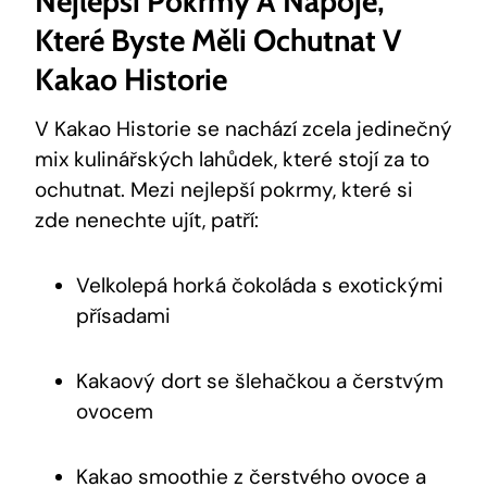
Nejlepší⁤ Pokrmy A Nápoje,
Které Byste Měli Ochutnat V
Kakao ⁣Historie
V Kakao Historie se nachází zcela jedinečný
mix kulinářských lahůdek, které⁤ stojí za to
ochutnat. Mezi nejlepší‌ pokrmy, které si
⁤zde nenechte⁢ ujít, patří:
Velkolepá horká čokoláda s​ exotickými
přísadami
Kakaový dort se šlehačkou a čerstvým ​
ovocem
Kakao smoothie z čerstvého⁣ ovoce a