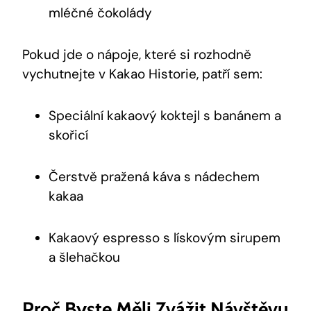
mléčné⁢ čokolády
Pokud jde o nápoje, které si rozhodně
vychutnejte v ⁢Kakao Historie, patří sem:
Speciální kakaový koktejl ​s ⁣banánem a
skořicí
Čerstvě pražená káva s nádechem
kakaa
Kakaový ⁢espresso s lískovým sirupem
a šlehačkou
Proč Byste Měli Zvážit Návštěvu