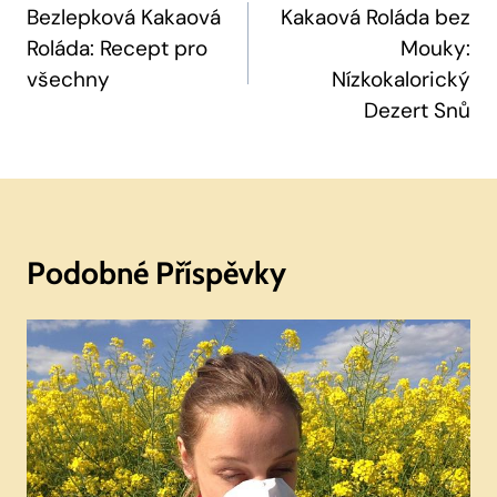
Pro
Bezlepková Kakaová
Kakaová Roláda bez
Roláda: Recept pro
Mouky:
Příspěvek
všechny
Nízkokalorický
Dezert Snů
Podobné Příspěvky