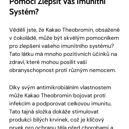
Pomoci Zlepšit Váš Imunitní
Systém?
Věděli jste, že Kakao Theobromin, obsažené
v čokoládě, může být skvělým pomocníkem
pro zlepšení vašeho ‌imunitního systému?
Tato⁤ látku má mnoho pozitivních účinků na
zdraví, které mohou posílit vaši
obranyschopnost proti různým nemocem.
Díky svým antimikrobiálním vlastnostem
může Kakao ⁤Theobromin bojovat proti
infekcím a podporovat celkovou imunitu.
Tato ‍tajná složka ‌dokáže stimulovat
produkci bílých krvinek, což je klíčový
prvek pro ochranu těla před chorobami a