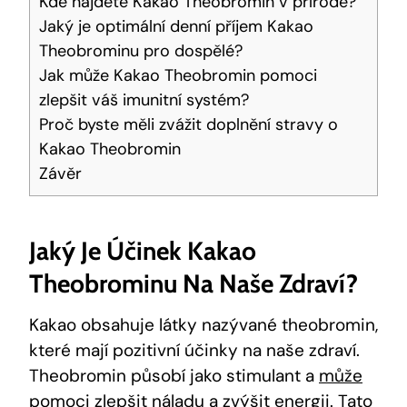
Kde‌ najdete Kakao Theobromin ‍v přírodě?
Jaký je optimální‍ denní příjem Kakao
Theobrominu⁤ pro dospělé?
Jak může Kakao Theobromin​ pomoci
zlepšit váš imunitní systém?
Proč byste měli zvážit doplnění stravy o
Kakao Theobromin
Závěr
Jaký Je Účinek Kakao
Theobrominu Na Naše Zdraví?
Kakao obsahuje​ látky nazývané theobromin,
které​ mají ⁤pozitivní účinky na naše zdraví.
Theobromin působí ​jako stimulant a
může
pomoci zlepšit náladu
a zvýšit ​energii.⁣ Tato