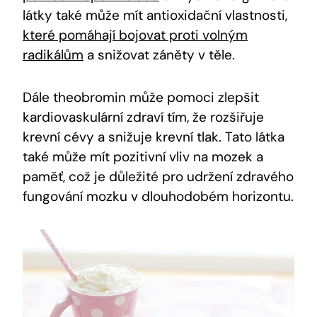
látky také může mít antioxidační vlastnosti,
které pomáhají bojovat proti volným
radikálům
‌a snižovat záněty v těle.
Dále theobromin ⁤může pomoci zlepšit
kardiovaskulární zdraví tím, že rozšiřuje
krevní cévy a snižuje krevní tlak. Tato látka
také může mít pozitivní vliv na mozek a
paměť, což je důležité pro udržení zdravého
⁣fungování mozku v dlouhodobém horizontu.