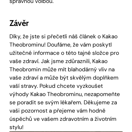
⁣správnou volbou.
Závěr
Díky, že jste si přečetli náš článek o Kakao
Theobrominu! Doufáme, že vám poskytl
užitečné ⁤informace o této tajné složce pro
vaše zdraví. Jak jsme zdůraznili, Kakao
Theobromin může mít blahodárný ⁢vliv na
vaše zdraví⁤ a ‍může být skvělým doplňkem
vaší stravy. Pokud chcete vyzkoušet
výhody Kakao Theobrominu, nezapomeňte
se poradit se svým lékařem. Děkujeme‍ za
vaši pozornost a přejeme‍ vám hodně
úspěchů ve vašem zdravotním a životním
⁣stylu!