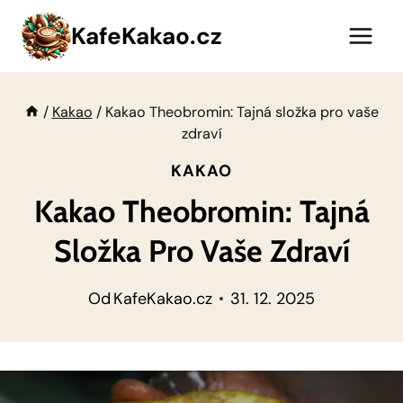
Přeskočit
KafeKakao.cz
na
obsah
/
Kakao
/
Kakao Theobromin: Tajná složka pro vaše
zdraví
KAKAO
Kakao Theobromin: Tajná
Složka Pro Vaše Zdraví
Od
KafeKakao.cz
31. 12. 2025