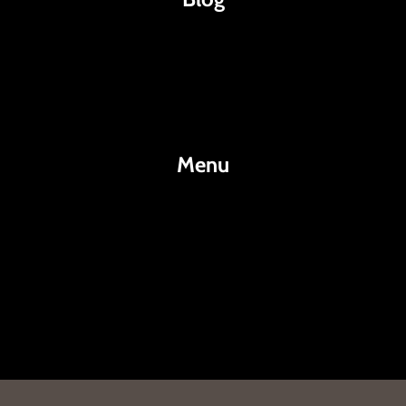
Káva
Espresso
Kakao
Menu
KafeKakao.cz
Blog
O Nás
Kontakty