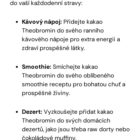
do ​vaší každodenní⁤ stravy:
Kávový nápoj:
Přidejte⁢ kakao
Theobromin do svého ⁤ranního
kávového nápoje pro extra energii a
zdraví prospěšné​ látky.
Smoothie:
Smíchejte​ kakao
Theobromin do svého⁣ oblíbeného
smoothie receptu pro bohatou chuť a
prospěšné živiny.
Dezert:
Vyzkoušejte přidat kakao
Theobromin do svých domácích
dezertů, jako jsou třeba raw dorty nebo
čokoládové muffiny.