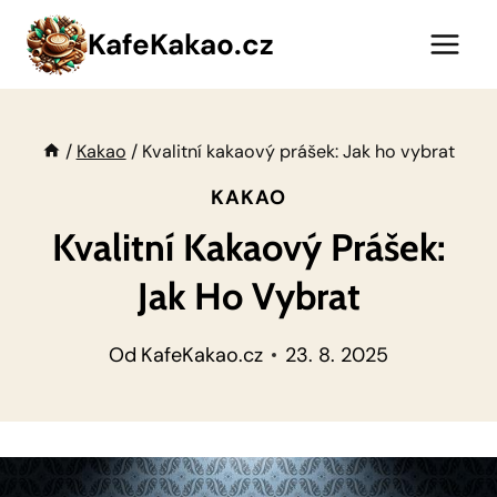
Přeskočit
KafeKakao.cz
na
obsah
/
Kakao
/
Kvalitní kakaový prášek: Jak ho vybrat
KAKAO
Kvalitní Kakaový Prášek:
Jak Ho Vybrat
Od
KafeKakao.cz
23. 8. 2025