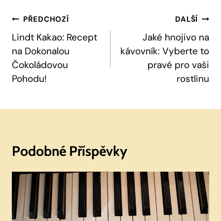
Navigace
PŘEDCHOZÍ
DALŠÍ
Pro
Lindt Kakao: Recept
Jaké hnojivo na
na Dokonalou
kávovník: Vyberte to
Příspěvek
Čokoládovou
pravé pro vaši
Pohodu!
rostlinu
Podobné Příspěvky