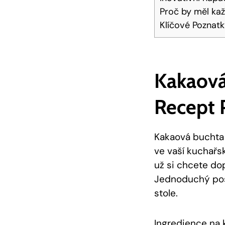
Proč by měl kaž
Klíčové Poznat
Kakaová
‍recept 
Kakaová buchta 
ve vaší kuchařsk
už si chcete do
Jednoduchý post
stole.
Ingredience na 