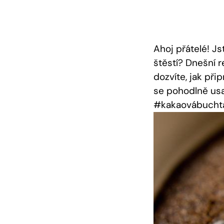
Ahoj přátelé! ‌J
štěstí? ‌Dnešní
dozvíte, jak při
se pohodlně usa
#kakaovábucht