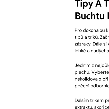
Tipy A 
Buchtu 
Pro dokonalou k
tipů a triků. Za
zázraky. Dále si
lehké a nadýcha
Jedním z nejdůle
plechu. Vyberte 
‍nekolidovalo při
pečení odborníc
Dalším trikem p
extraktu, skořic