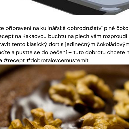
ste‌ připraveni na⁢ kulinářské dobrodružství plné čo
 recept na Kakaovou buchtu na plech vám rozproudí 
pravit ⁤tento klasický dort s jedinečným čokoládov
ďte⁤ a pusťte se do pečení – tuto dobrotu chcete mí
a #recept #dobrotalovcemustemít