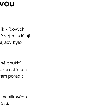
ovou
ik klíčových
é vejce udělají
a, aby bylo
vné použití
ozprostřelo a
vám‌ poradit
í vanilkového
ůdku.