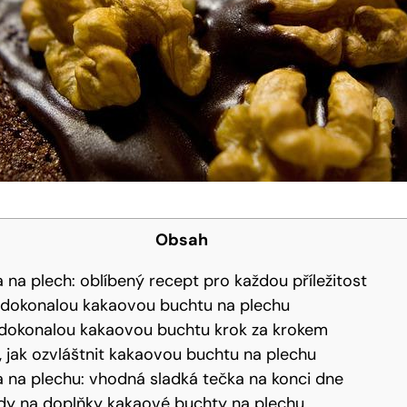
Obsah
 na plech: oblíbený ‍recept pro každou příležitost
ro dokonalou kakaovou buchtu na⁢ plechu
it dokonalou kakaovou buchtu krok za krokem
, jak ⁣ozvláštnit kakaovou buchtu na plechu
 na plechu: vhodná sladká tečka na konci dne
ady na doplňky kakaové buchty na plechu