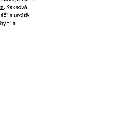
te
. Kakaová
či a⁢ určitě
hyni a