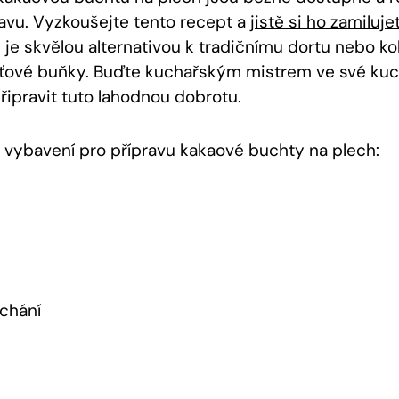
avu. Vyzkoušejte tento recept a
jistě si ho zamiluje
je skvělou alternativou k tradičnímu dortu nebo kolá
ťové⁣ buňky. Buďte kuchařským mistrem ve své kuc
řipravit tuto lahodnou dobrotu.
 vybavení pro přípravu kakaové buchty na plech:
chání