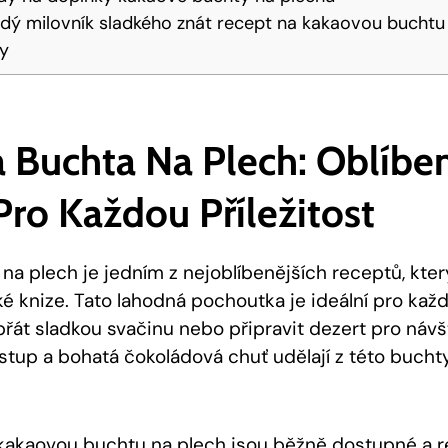
dý milovník ⁣sladkého znát recept na kakaovou buchtu
ky
 ‍buchta Na Plech: Oblíbe
Pro Každou Příležitost
na plech je jedním z nejoblíbenějších receptů, kte
é knize. Tato lahodná pochoutka je ⁤ideální pro každo
přát sladkou svačinu nebo připravit dezert pro návš
up a bohatá‍ čokoládová chuť udělají z‌ této ⁢bucht
kakaovou buchtu na plech jsou běžně dostupné a‌ re