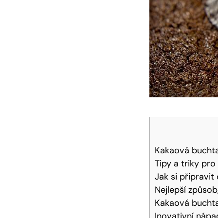
Kakaová ‍buchta
Tipy a triky ​p
Jak si⁤ připrav
Nejlepší způsob
Kakaová buchta
Inovativní náp