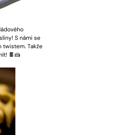
koládového
sliny! S námi se
ým twistem. Takže
t! ⁤🍫🍰