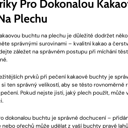
Triky ​pro Dokonalou Kaka
Na⁢ Plechu
akaovou⁤ buchtu na plechu je důležité dodržet někol
čněte správnými surovinami – kvalitní kakao a čerstv
 dejte záležet na správném postupu při míchání​ těst
né.
žitějších prvků při pečení kakaové buchty⁢ je sprá
si ten správný velikostí, aby se těsto rovnoměrně r
 ⁣pečení. Pokud nejste jisti, jaký plech použít, může 
i.
ro dokonalou buchtu je správné dochucení – přidán
e ⁤nebo ořechů může udělat z vaší buchty ⁢pravé ⁢lah