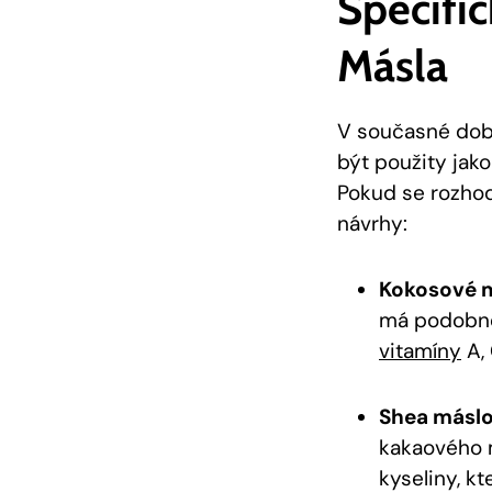
Specifi
Másla
V současné dob
být použity jako
Pokud se rozhod
návrhy:
Kokosové m
má podobné 
vitamíny
A, 
Shea máslo
kakaového m
kyseliny, k