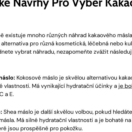
cké Návrhy Pro Výběr Kak
ě existuje mnoho různých náhrad kakaového másla
 alternativa pro různá kosmetická, léčebná nebo kul
nete vybrat náhradu, nezapomeňte zvážit následují
áslo:
Kokosové máslo je skvělou alternativou kaka
vlastnosti. Má vynikající hydratační účinky a
je bo
C a E.
:
Shea máslo je další skvělou volbou, pokud hledát
ásla. Má silné hydratační vlastnosti a je bohaté n
teré jsou prospěšné pro pokožku.