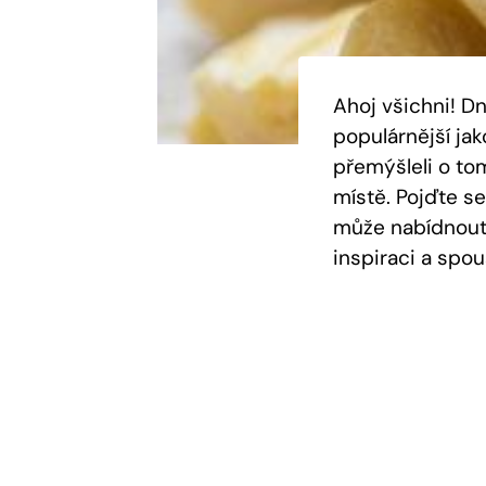
Ahoj všichni! D
populárnější jak
přemýšleli o tom
místě. Pojďte s
může nabídnout 
inspiraci a spo