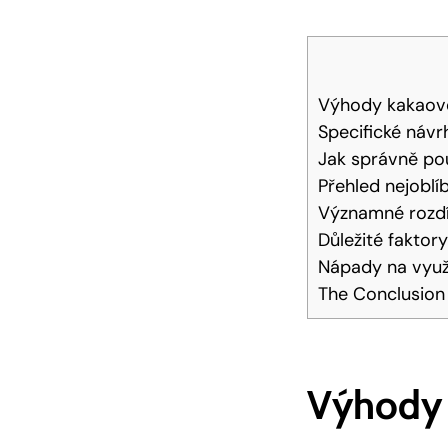
Výhody kakaové
Specifické náv
Jak správně po
Přehled nejoblí
Významné rozdí
Důležité faktor
Nápady na využ
The Conclusion
Výhody 