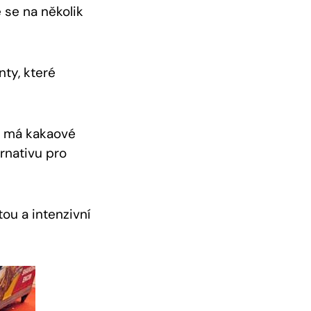
 se na několik
ty, které
 má kakaové
ernativu pro
u a intenzivní