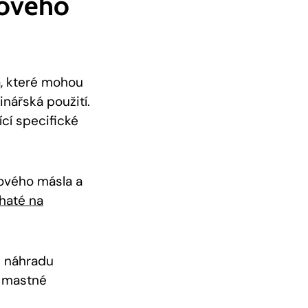
aového
, které mohou
inářská použití.
cí specifické
ového másla a
haté na
e náhradu
a mastné