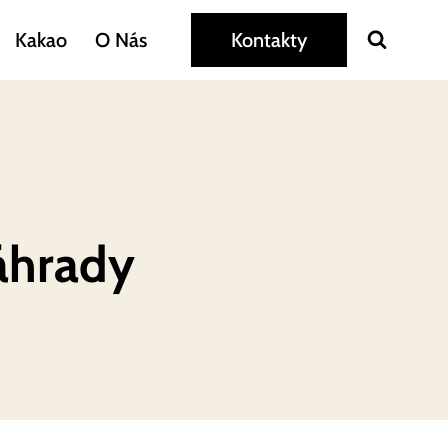
Kakao
O Nás
Kontakty
áhrady