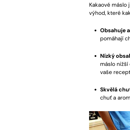
Kakaové máslo j
výhod, které ka
Obsahuje a
pomáhají ch
Nízký obsa
máslo nižší
vaše recept
Skvělá chu
chuť a arom