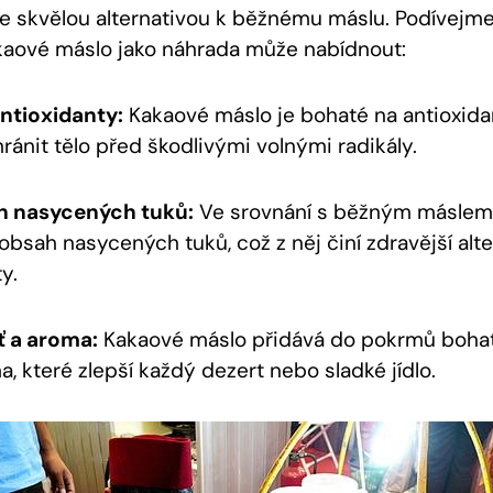
e skvělou alternativou k běžnému máslu. Podívejme
kaové máslo jako náhrada může nabídnout:
ntioxidanty:
Kakaové máslo je bohaté na antioxidan
ránit tělo před škodlivými volnými radikály.
h nasycených tuků:
Ve srovnání s běžným máslem
 obsah nasycených tuků, což z něj činí zdravější alt
y.
ť a aroma:
Kakaové máslo přidává do pokrmů bohato
a, které zlepší každý dezert nebo sladké jídlo.