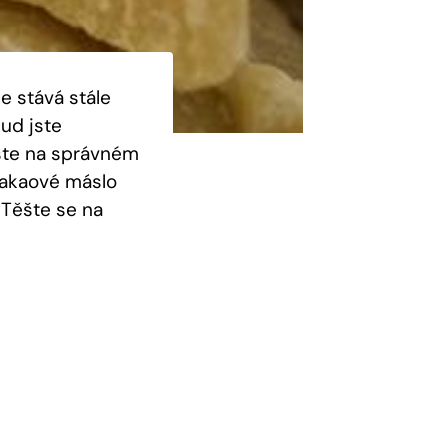
e stává stále
kud jste
jste na správném
kakaové máslo
 Těšte se na