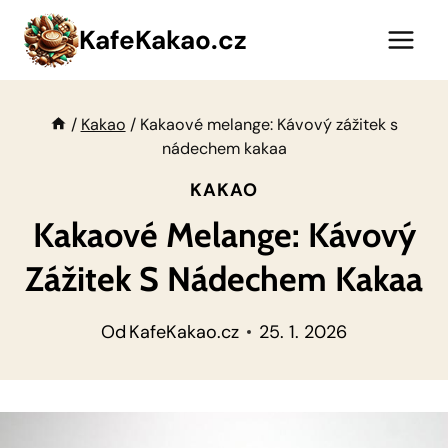
Přeskočit
KafeKakao.cz
na
obsah
/
Kakao
/
Kakaové melange: Kávový zážitek s
nádechem kakaa
KAKAO
Kakaové Melange: Kávový
Zážitek S Nádechem Kakaa
Od
KafeKakao.cz
25. 1. 2026