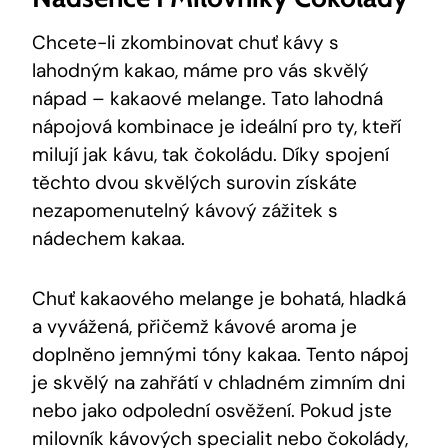
Chcete-li zkombinovat chuť kávy s
lahodným kakao, máme pro vás skvělý
nápad – kakaové melange. Tato lahodná⁢
nápojová kombinace ⁢je ideální pro ty, kteří
milují jak kávu, tak čokoládu. Díky spojení
těchto⁢ dvou skvělých surovin ‍získáte
nezapomenutelný kávový zážitek s​
nádechem kakaa.
Chuť kakaového melange je bohatá, hladká
a vyvážená, přičemž‍ kávové aroma ⁤je
doplněno‍ jemnými tóny kakaa. Tento nápoj​
je skvělý na zahřátí v chladném zimním dni ​
nebo jako odpolední osvěžení. Pokud jste
milovník kávových specialit nebo čokolády,