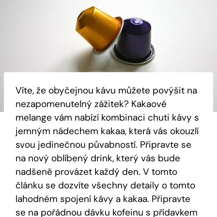
Víte, že⁣ obyčejnou kávu můžete povýšit na
nezapomenutelný zážitek? Kakaové
melange ⁣vám nabízí kombinaci chuti kávy s
jemným⁢ nádechem kakaa, která vás okouzlí
svou jedinečnou půvabností. Připravte se
na nový oblíbený drink, který vás ‍bude
nadšeně provázet každý den. V tomto
článku se dozvíte všechny ⁣detaily o tomto
lahodném spojení⁤ kávy a kakaa. Připravte⁤
se​ na pořádnou dávku⁢ kofeinu s přídavkem