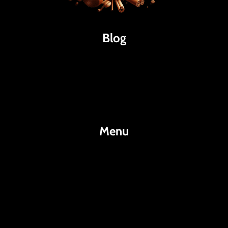
Blog
Káva
Espresso
Kakao
Menu
KafeKakao.cz
Blog
O Nás
Kontakty