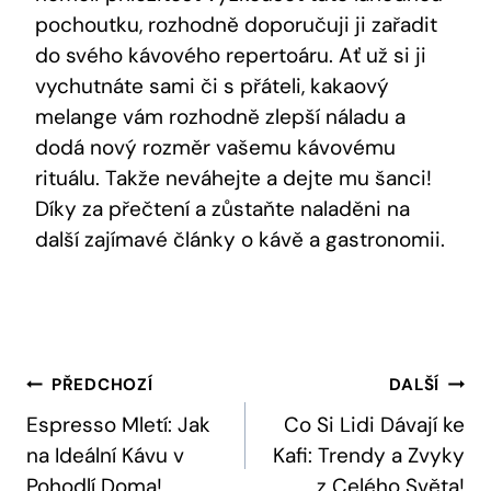
pochoutku, ‌rozhodně doporučuji ji zařadit
do svého kávového repertoáru. Ať už si ji
vychutnáte sami či ⁢s přáteli, kakaový
melange vám⁤ rozhodně zlepší náladu a
dodá nový rozměr vašemu kávovému
rituálu. Takže neváhejte a dejte mu šanci!
Díky za ⁤přečtení a zůstaňte naladěni na
další zajímavé články o⁣ kávě a gastronomii.
Navigace
PŘEDCHOZÍ
DALŠÍ
Pro
Espresso Mletí: Jak
Co Si Lidi Dávají ke
na Ideální Kávu v
Kafi: Trendy a Zvyky
Příspěvek
Pohodlí Doma!
z Celého Světa!