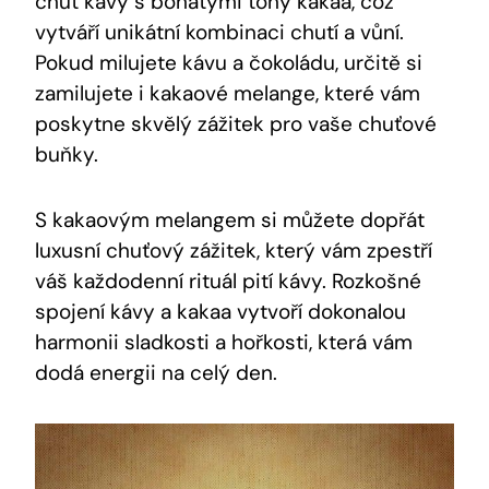
chuť kávy s ⁢bohatými tóny kakaa, což
‍vytváří​ unikátní ⁣kombinaci chutí a vůní.
Pokud milujete kávu a čokoládu, určitě‌ si
zamilujete⁤ i kakaové melange, ‍které vám
poskytne skvělý zážitek pro vaše chuťové
buňky.
S kakaovým melangem si můžete dopřát
‍luxusní chuťový ‍zážitek, který vám zpestří
váš každodenní rituál pití kávy. Rozkošné
spojení kávy a kakaa vytvoří​ dokonalou
harmonii‍ sladkosti a hořkosti, která ⁢vám
dodá energii na celý den.