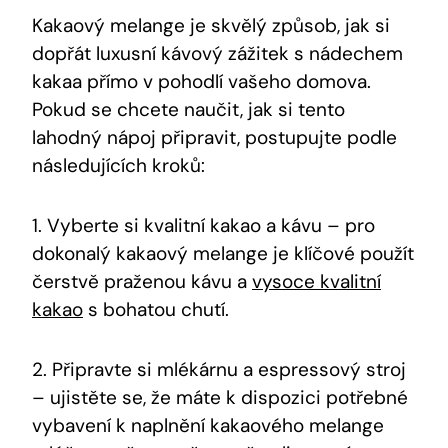
Kakaový melange je skvělý způsob, jak si
dopřát luxusní kávový⁢ zážitek s nádechem⁤
kakaa přímo v pohodlí vašeho domova.
Pokud se chcete naučit, jak si​ tento
lahodný nápoj připravit, postupujte podle
následujících kroků:
1. Vyberte si kvalitní kakao a kávu – pro‌
dokonalý kakaový melange je klíčové⁣ použít
⁤čerstvě praženou kávu a
vysoce kvalitní
kakao
‍ s bohatou chutí.
2. Připravte‌ si mlékárnu ⁣a espressový‌ stroj⁣
– ujistěte se, že ​máte‌ k dispozici potřebné
vybavení​ k naplnění ​kakaového melange