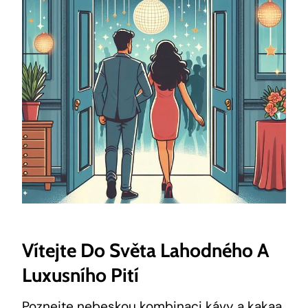
Vítejte Do Světa Lahodného A
Luxusního Pití
Poznejte nebeskou kombinaci‍ kávy a⁤ kakaa‍