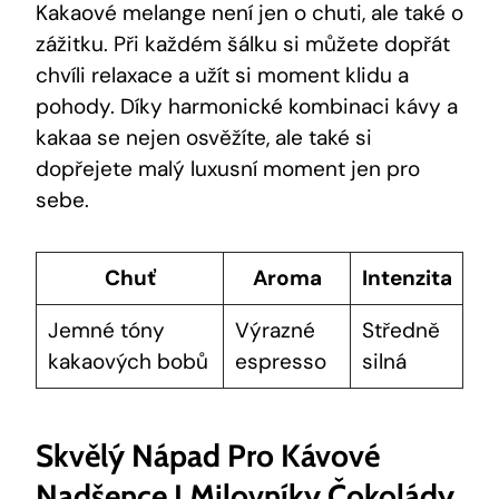
Kakaové⁣ melange‌ není‍ jen o chuti, ‍ale také o
zážitku. Při každém šálku⁢ si můžete dopřát
chvíli ‌relaxace a‌ užít si moment⁢ klidu a
pohody. Díky harmonické kombinaci kávy ‍a
kakaa se nejen⁣ osvěžíte, ale ​také si
dopřejete malý luxusní ​moment jen pro​
sebe.
Chuť
Aroma
Intenzita
Jemné tóny
Výrazné
Středně⁤
kakaových bobů
espresso
silná
Skvělý Nápad Pro Kávové
Nadšence I Milovníky Čokolády