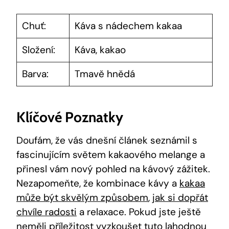
Chuť:
Káva s nádechem kakaa
Složení:
Káva, kakao
Barva:
Tmavě hnědá
Klíčové Poznatky
Doufám, ⁣že vás dnešní článek seznámil‌ s
fascinujícím světem kakaového melange a
přinesl​ vám nový ⁣pohled na kávový ⁤zážitek.
Nezapomeňte, že⁤ kombinace kávy a
kakaa
může být skvělým způsobem
,
jak si dopřát
chvíle radosti
a relaxace. Pokud jste​ ještě
neměli příležitost vyzkoušet tuto lahodnou