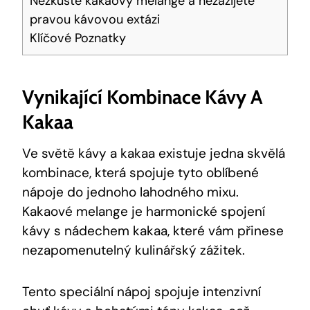
Nezkuste kakaový ​melange a nezažijete
pravou kávovou extázi
Klíčové Poznatky
Vynikající ⁢kombinace Kávy A‌
Kakaa
Ve světě kávy a ​kakaa existuje jedna skvělá⁣
kombinace,⁣ která spojuje tyto oblíbené
nápoje do jednoho lahodného mixu.
Kakaové melange je harmonické spojení
⁣kávy s nádechem kakaa, které vám přinese
nezapomenutelný kulinářský zážitek.
Tento speciální nápoj⁤ spojuje intenzivní