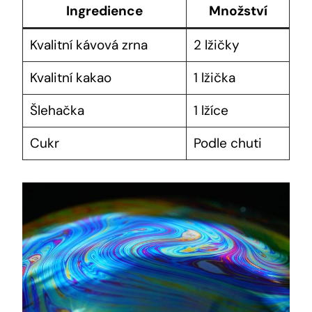
Ingredience
Množství
Kvalitní kávová zrna
2 ⁣lžičky
Kvalitní kakao
1 lžička
Šlehačka
1 lžíce
Cukr
Podle chuti