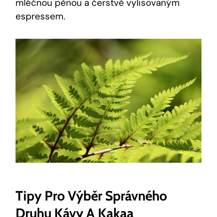
mléčnou pěnou a čerstvě vylisovaným⁢
espressem.
Tipy Pro‍ Výběr Správného
⁣druhu ‌kávy A⁤ Kakaa