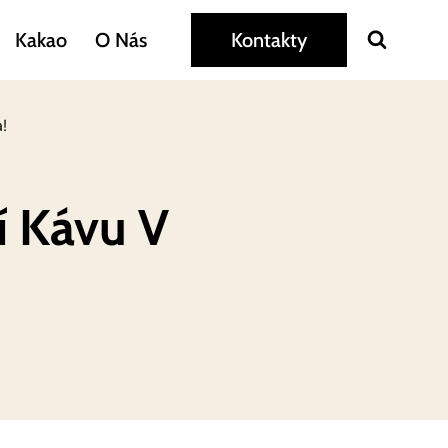
Kakao
O Nás
Kontakty
!
í Kávu V