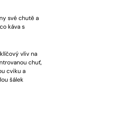
ny své chutě a
mco káva s
klíčový vliv na
ntrovanou chuť,
ou cviku a
lou šálek