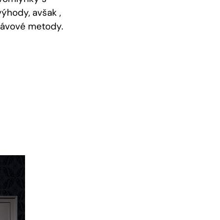
výhody, avšak ,
 kávové metody.