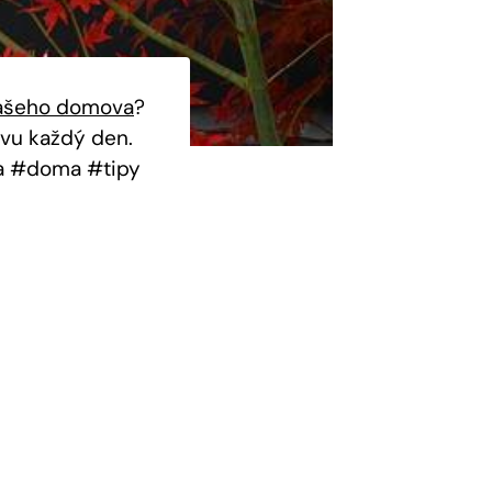
vašeho domova
?
ávu každý den.
va #doma #tipy