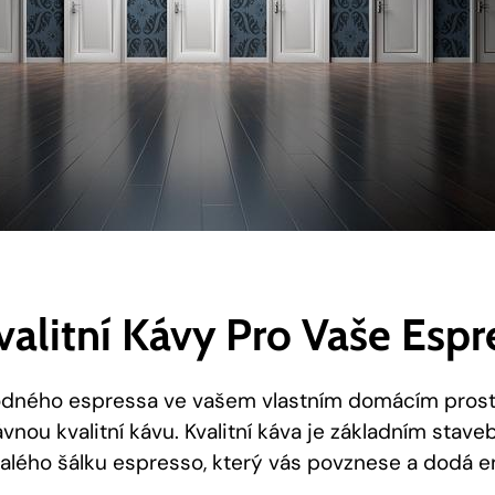
valitní Kávy Pro Vaše Espr
hodného espressa ve vašem vlastním domácím prostř
ávnou kvalitní kávu. Kvalitní káva je základním sta
alého šálku espresso, který vás povznese a dodá en