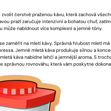
zvolit čerstvě praženou kávu, která zachová všech
avou praží zaručuje intenzivní a bohatou chuť, zatí
u může nabídnout více komplexní a jemné tóny.
 se zaměřit na mletí kávy. Správná hrubost mletí má 
ressa. Jemně mletá káva produkuje silnou a konce
 mletá káva nabídne lehčí a jemnější aroma. S troch
te správnou rovnováhu, která vám poskytne dokona