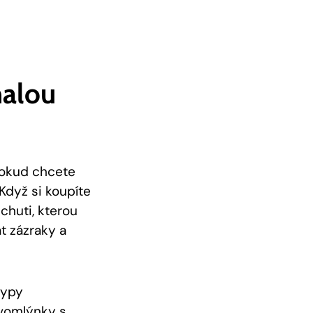
nalou
okud chcete
 Když si koupíte
chuti, kterou
t zázraky a
typy
ávomlýnky s