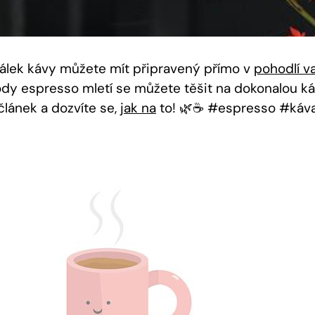
 šálek kávy můžete mít připravený přímo v
pohodlí 
dy espresso mletí se můžete těšit na dokonalou k
článek a dozvíte se,
jak na
to! 🌿☕️ #espresso #ká