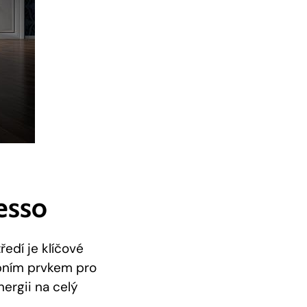
esso
edí je klíčové
vebním prvkem pro
ergii na celý