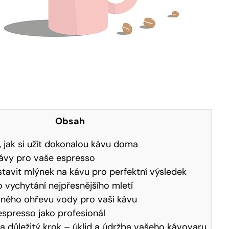
Obsah
, jak si užít dokonalou kávu doma
kávy pro vaše espresso
tavit mlýnek na kávu pro perfektní výsledek
o vychytání nejpřesnějšího mletí
vného ohřevu vody pro vaši kávu
espresso jako profesionál
 důležitý krok – úklid a údržba vašeho kávovaru