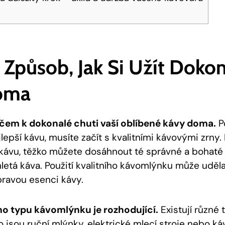
 Způsob, Jak Si Užít Doko
oma
líčem k dokonalé chuti vaší oblíbené kávy doma.
P
lepší kávu, musíte začít s kvalitními kávovými zrny.
kávu, těžko můžete dosáhnout té správné a bohaté 
letá káva. Použití kvalitního kávomlýnku může uděla
pravou esenci kávy.
o typu kávomlýnku je rozhodující.
Existují různé 
o jsou ruční mlýnky, elektrické mlecí stroje nebo k