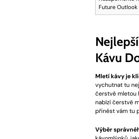
Future Outlook
Nejlepší
Kávu D
Mletí kávy je k
vychutnat tu nej
čerstvě mletou 
nabízí čerstvě m
přinést vám tu 
Výběr správnéh
kávomlýnků, jak