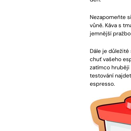
Nezapomeňte si 
vůně. Káva s tm
jemnější pražbo
Dále je důležité
chuť vašeho esp
zatímco hruběji
testování najde
espresso.