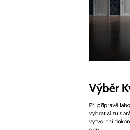
Výběr K
Při přípravě la
vybrat si tu spr
vytvoření dokon
den.