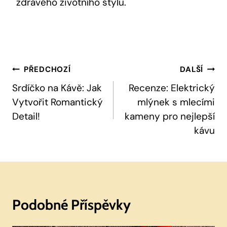
zdravého životního stylu.
Navigace
PŘEDCHOZÍ
DALŠÍ
Pro
Srdíčko na Kávě: Jak
Recenze: Elektrický
Vytvořit Romantický
mlýnek s mlecími
Příspěvek
Detail!
kameny pro nejlepší
kávu
Podobné Příspěvky