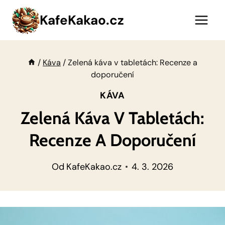
Přeskočit
KafeKakao.cz
na
obsah
/
Káva
/
Zelená káva v tabletách: Recenze a
doporučení
KÁVA
Zelená Káva V Tabletách:
Recenze A Doporučení
Od
KafeKakao.cz
4. 3. 2026