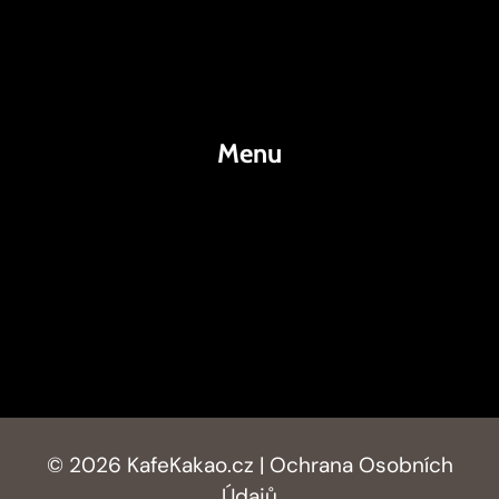
Káva
Espresso
Kakao
Menu
KafeKakao.cz
Blog
O Nás
Kontakty
© 2026 KafeKakao.cz |
Ochrana Osobních
Údajů