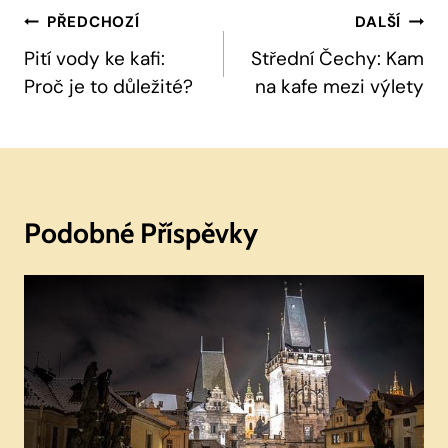
Navigace
PŘEDCHOZÍ
DALŠÍ
Pro
Pití vody ke kafi:
Střední Čechy: Kam
Proč je to důležité?
na kafe mezi výlety
Příspěvek
Podobné Příspěvky