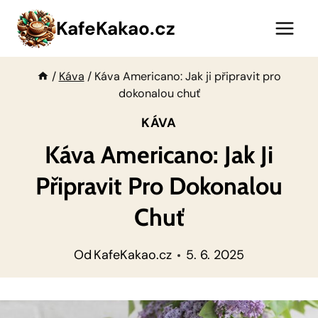
Přeskočit
KafeKakao.cz
na
obsah
/
Káva
/
Káva Americano: Jak ji připravit pro
dokonalou chuť
KÁVA
Káva Americano: Jak Ji
Připravit Pro Dokonalou
Chuť
Od
KafeKakao.cz
5. 6. 2025