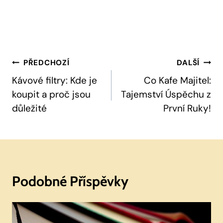
Navigace
PŘEDCHOZÍ
DALŠÍ
Pro
Kávové filtry: Kde je
Co Kafe Majitel:
koupit a proč jsou
Tajemství Úspěchu z
Příspěvek
důležité
První Ruky!
Podobné Příspěvky