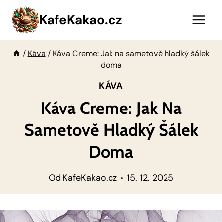
Přeskočit
KafeKakao.cz
na
obsah
/
Káva
/
Káva Creme: Jak na sametově hladký šálek
doma
KÁVA
Káva Creme: Jak Na
Sametově Hladký Šálek
Doma
Od
KafeKakao.cz
15. 12. 2025