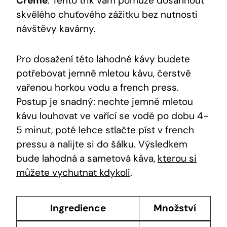
Creme
. Tento trik vám pomůže dosáhnout
skvělého chuťového zážitku bez nutnosti
návštěvy kavárny.
Pro dosažení této lahodné kávy budete
potřebovat jemně mletou kávu, čerstvě
vařenou horkou vodu a french press.
Postup je snadný: nechte jemně mletou
kávu louhovat ve vařící se vodě po dobu 4-
5 minut, poté lehce stlačte píst v french
pressu a nalijte si do šálku. Výsledkem
bude lahodná a sametová káva,
kterou si
můžete vychutnat kdykoli
.
Ingredience
Množství