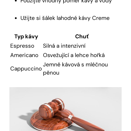
Použijte vhodný poměr kávy a vody
Užijte si šálek lahodné kávy Creme
Typ kávy
Chuť
Espresso
Silná a intenzivní
Americano
Osvežující a lehce hořká
Jemně kávová s mléčnou
Cappuccino
pěnou