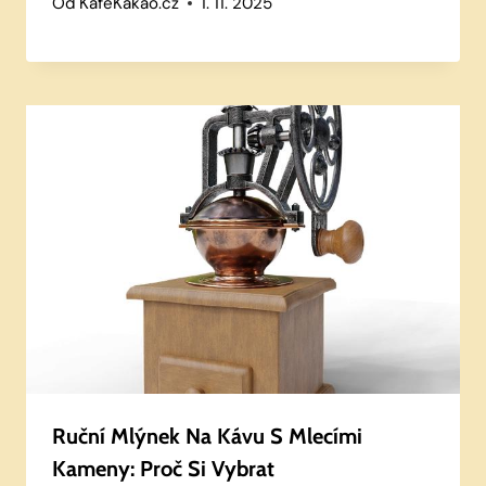
Od
KafeKakao.cz
1. 11. 2025
Ruční Mlýnek Na Kávu S Mlecími
Kameny: Proč Si Vybrat