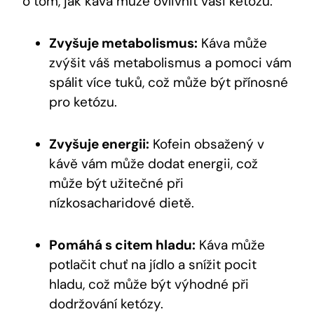
o tom, jak káva může ovlivnit vaši ketózu:
Zvyšuje metabolismus:
Káva může
zvýšit váš metabolismus a pomoci vám
spálit více tuků, což může být přínosné
pro ketózu.
Zvyšuje energii:
Kofein obsažený v
kávě vám může dodat energii, což
může být užitečné při
nízkosacharidové dietě.
Pomáhá s citem hladu:
Káva může
potlačit chuť na jídlo a snížit pocit
hladu, což může být výhodné při
dodržování ketózy.