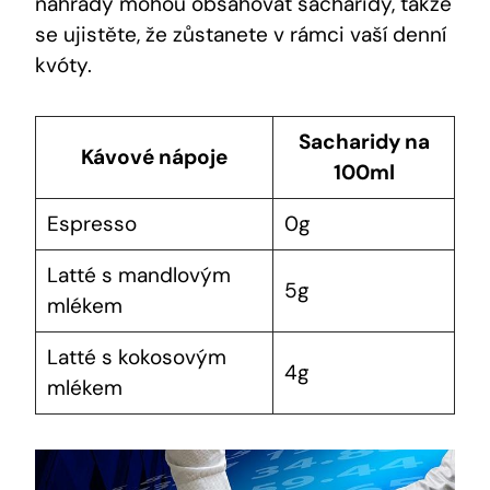
náhrady mohou obsahovat sacharidy, takže
se ujistěte, že zůstanete v rámci vaší denní
kvóty.
Sacharidy na
Kávové nápoje
100ml
Espresso
0g
Latté s mandlovým
5g
mlékem
Latté s kokosovým
4g
mlékem