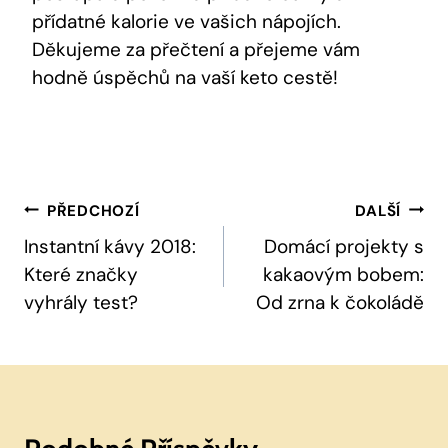
přídatné kalorie ve vašich nápojích.
Děkujeme za přečtení a přejeme vám
hodně úspěchů na vaší keto cestě!
Navigace
PŘEDCHOZÍ
DALŠÍ
Pro
Instantní kávy 2018:
Domácí projekty s
Které značky
kakaovým bobem:
Příspěvek
vyhrály test?
Od zrna k čokoládě