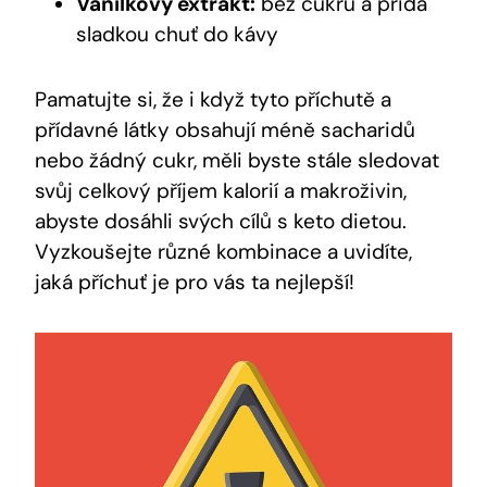
Vanilkový extrakt:
bez cukru a přidá
sladkou chuť do kávy
Pamatujte si, že i když tyto příchutě a
přídavné látky obsahují méně sacharidů
nebo žádný cukr, měli byste stále sledovat
svůj celkový příjem kalorií a makroživin,
abyste dosáhli svých cílů s keto dietou.
Vyzkoušejte různé kombinace a uvidíte,
jaká příchuť je pro vás ta nejlepší!