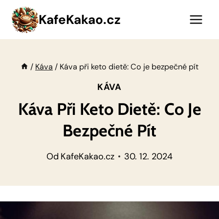
Přeskočit
KafeKakao.cz
na
obsah
/
Káva
/
Káva při keto dietě: Co je bezpečné pít
KÁVA
Káva Při Keto Dietě: Co Je
Bezpečné Pít
Od
KafeKakao.cz
30. 12. 2024