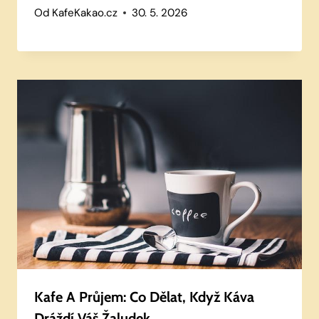
Od
KafeKakao.cz
30. 5. 2026
Kafe A Průjem: Co Dělat, Když Káva
Dráždí Váš Žaludek