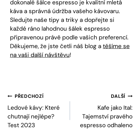
dokonalé šálce espresso je kvalitní mletá
káva a správná údržba vašeho kávovaru.
Sledujte naše tipy a triky a dopřejte si
každé ráno lahodnou šálek espresso
připravenou právě podle vašich preferencí.
Děkujeme, že jste četli náš blog a
těšíme se
na vaši další návštěvu
!
Navigace
PŘEDCHOZÍ
DALŠÍ
Pro
Ledové kávy: Které
Kafe jako Ital:
chutnají nejlépe?
Tajemství pravého
Příspěvek
Test 2023
espresso odhaleno