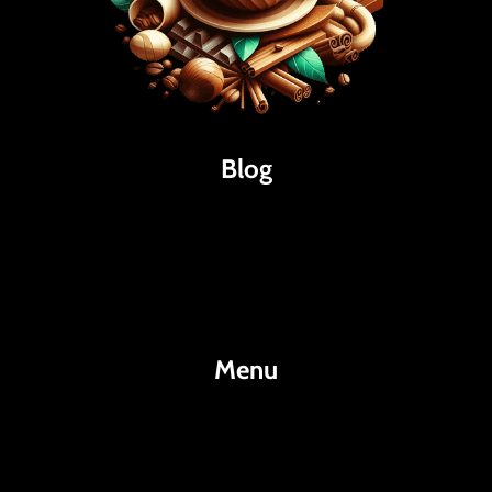
Blog
Káva
Espresso
Kakao
Menu
KafeKakao.cz
Blog
O Nás