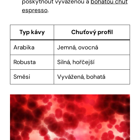
poskytnout vyváženou a
bohatou chuť
espresso
.
Typ kávy
Chuťový profil
Arabika
Jemná, ovocná
Robusta
Silná, hořčejší
Směsi
Vyvážená, bohatá