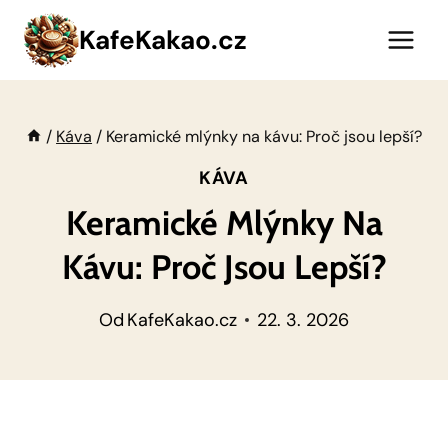
Přeskočit
KafeKakao.cz
na
obsah
/
Káva
/
Keramické mlýnky na kávu: Proč jsou lepší?
KÁVA
Keramické Mlýnky Na
Kávu: Proč Jsou Lepší?
Od
KafeKakao.cz
22. 3. 2026