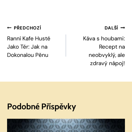
Navigace
PŘEDCHOZÍ
DALŠÍ
Pro
Ranní Kafe Husté
Káva s houbami:
Jako Tér: Jak na
Recept na
Příspěvek
Dokonalou Pěnu
neobvyklý, ale
zdravý nápoj!
Podobné Příspěvky