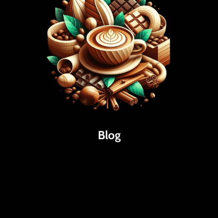
Blog
Káva
Espresso
Kakao