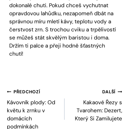
dokonalé chuti. Pokud chceš vychutnat
opravdovou lahůdku, nezapomeň dbát na
správnou míru mletí kávy, teplotu vody a
čerstvost zrn. S trochou cviku a trpělivostí
se můžeš stát skvělým baristou i doma.
Držím ti palce a přeji hodně šťastných
chutí!
Navigace
PŘEDCHOZÍ
DALŠÍ
Pro
Kávovník plody: Od
Kakaové Řezy s
květu k zrnku v
Tvarohem: Dezert,
Příspěvek
domácích
Který Si Zamilujete
podmínkách