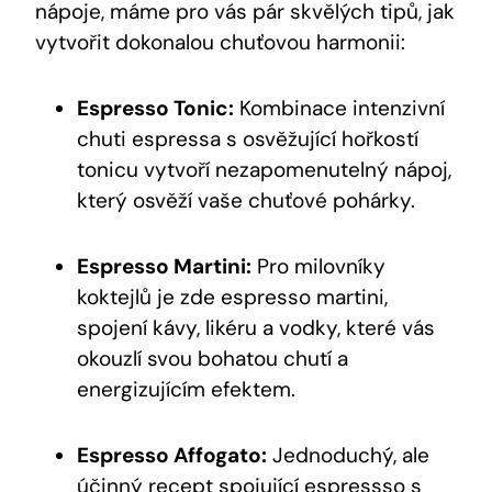
nápoje, máme pro vás pár skvělých tipů, jak
vytvořit dokonalou chuťovou harmonii:
Espresso Tonic:
Kombinace intenzivní
chuti espressa s osvěžující hořkostí
tonicu vytvoří nezapomenutelný nápoj,
který osvěží vaše chuťové pohárky.
Espresso Martini:
Pro milovníky
koktejlů je zde espresso martini,
spojení kávy, likéru a vodky, které vás
okouzlí svou bohatou chutí a
energizujícím efektem.
Espresso Affogato:
Jednoduchý, ale
účinný recept spojující espressso s