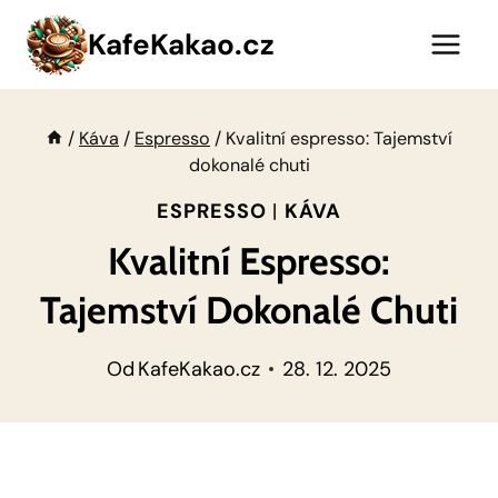
Přeskočit
KafeKakao.cz
na
obsah
/
Káva
/
Espresso
/
Kvalitní espresso: Tajemství
dokonalé chuti
ESPRESSO
|
KÁVA
Kvalitní Espresso:
Tajemství Dokonalé Chuti
Od
KafeKakao.cz
28. 12. 2025