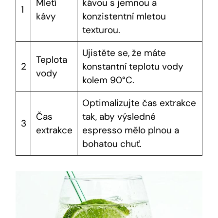
Mletí
kávou s jemnou a
1
kávy
konzistentní mletou
texturou.
Ujistěte se, že máte
Teplota
2
konstantní teplotu vody
vody
kolem 90°C.
Optimalizujte čas extrakce
Čas
tak, aby výsledné
3
extrakce
espresso mělo plnou a
bohatou chuť.