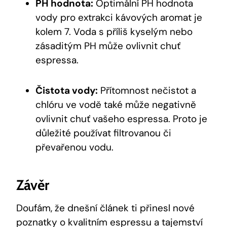
PH hodnota:
Optimální PH hodnota
vody pro extrakci kávových aromat je
kolem 7. Voda s příliš kyselým nebo
zásaditým PH může ovlivnit chuť
espressa.
Čistota vody:
Přítomnost nečistot a
chlóru ve vodě také může negativně
ovlivnit chuť vašeho espressa. Proto je
důležité používat filtrovanou či
převařenou vodu.
Závěr
Doufám, že dnešní článek ti přinesl nové
poznatky o kvalitním espressu a tajemství