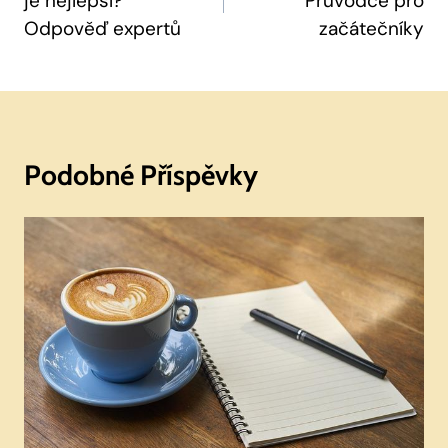
je nejlepší?
Průvodce pro
Příspěvek
Odpověď expertů
začátečníky
Podobné Příspěvky