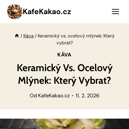
Přeskočit
KafeKakao.cz
na
obsah
/
Káva
/
Keramický vs. ocelový mlýnek: Který
vybrat?
KÁVA
Keramický Vs. Ocelový
Mlýnek: Který Vybrat?
Od
KafeKakao.cz
11. 2. 2026