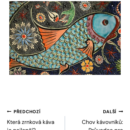
Navigace
PŘEDCHOZÍ
DALŠÍ
Pro
Která zrnková káva
Chov kávovníků: