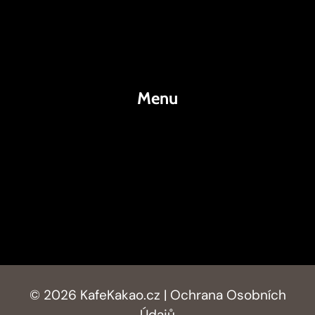
Káva
Espresso
Kakao
Menu
KafeKakao.cz
Blog
O Nás
Kontakty
© 2026 KafeKakao.cz |
Ochrana Osobních
Údajů