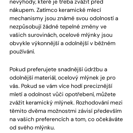
nevýhody, které je třeba zvážit před
nákupem. Zatímco keramické mlecí
mechanismy jsou známé svou odolností a
nezpůsobují žádné tepelné změny ve
vašich surovinách, ocelové mlýnky jsou
obvykle výkonnější a odolnější v běžném
používání.
Pokud preferujete snadnější údržbu a
odolnější materiál, ocelový mlýnek je pro
vás. Pokud se vám více hodí preciznější
mletí a odolnost vůči opotřebení, můžete
zvážit keramický mlýnek. Rozhodování mezi
těmito dvěma možnostmi závisí především
na vašich preferencích a tom, co očekáváte
od svého mlýnku.