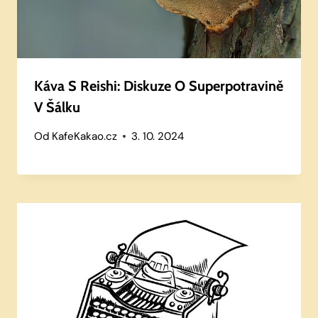
Káva S Reishi: Diskuze O Superpotravině
V Šálku
Od
KafeKakao.cz
3. 10. 2024