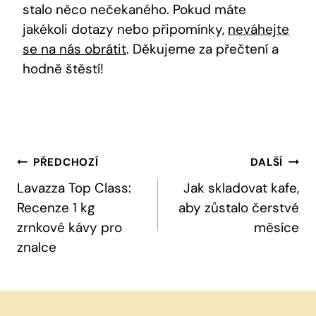
stalo něco nečekaného. Pokud máte
jakékoli dotazy nebo připomínky,
neváhejte
se na nás obrátit
. Děkujeme za přečtení a
hodně štěstí!
Navigace
PŘEDCHOZÍ
DALŠÍ
Pro
Lavazza Top Class:
Jak skladovat kafe,
Recenze 1 kg
aby zůstalo čerstvé
Příspěvek
zrnkové kávy pro
měsíce
znalce