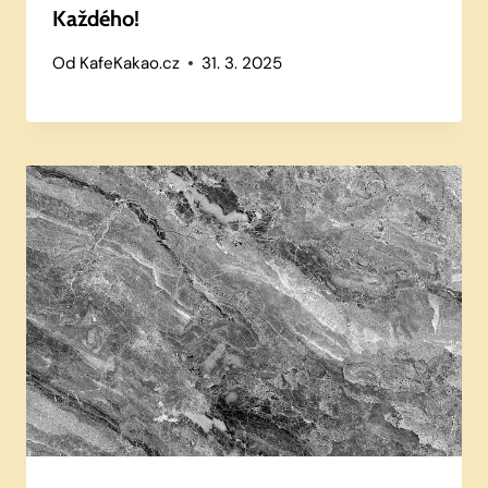
Každého!
Od
KafeKakao.cz
31. 3. 2025