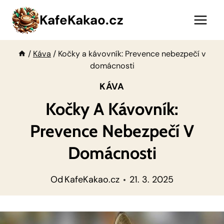
Přeskočit
KafeKakao.cz
na
obsah
/
Káva
/
Kočky a kávovník: Prevence nebezpečí v
domácnosti
KÁVA
Kočky A Kávovník:
Prevence Nebezpečí V
Domácnosti
Od
KafeKakao.cz
21. 3. 2025