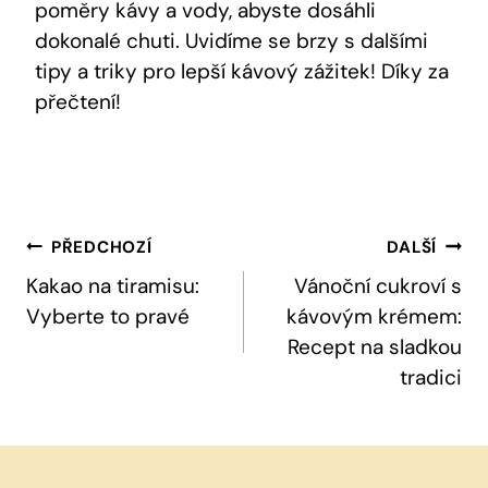
poměry kávy a vody, abyste dosáhli
dokonalé chuti. Uvidíme se brzy s dalšími
tipy a triky pro lepší kávový zážitek! Díky za
přečtení!
Navigace
PŘEDCHOZÍ
DALŠÍ
Pro
Kakao na tiramisu:
Vánoční cukroví s
Vyberte to pravé
kávovým krémem:
Příspěvek
Recept na sladkou
tradici