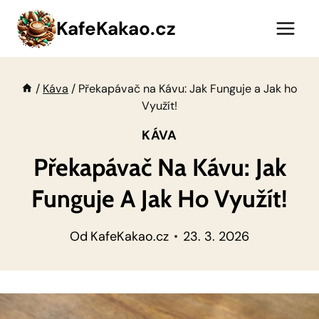
Přeskočit
KafeKakao.cz
na
obsah
/
Káva
/
Překapávač na Kávu: Jak Funguje a Jak ho
Využít!
KÁVA
Překapávač Na Kávu: Jak
Funguje A Jak Ho Využít!
Od
KafeKakao.cz
23. 3. 2026