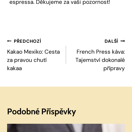
espressa. Děkujeme za vaši pozornost!
Navigace
PŘEDCHOZÍ
DALŠÍ
Pro
Kakao Mexiko: Cesta
French Press káva:
za pravou chutí
Tajemství dokonalé
Příspěvek
kakaa
přípravy
Podobné Příspěvky