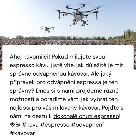
Ahoj kavomilci! Pokud milujete svou
espresso kávu, jistě víte, jak důležité je mít
správně odvápněnou kávovar. Ale jaký
přípravek pro odvápnění espressa je ten
správný? Dnes si s námi projdeme různé
možnosti a poradíme vám, jak vybrat ten
nejlepší pro váš milovaný kávovar. Pojďte s
námi na cestu k
dokonalé chuti espresso
!
🌟☕️ #kava #espresso #odvapnění
#kavovar