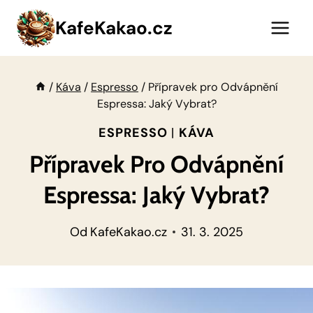
Přeskočit
KafeKakao.cz
na
obsah
/
Káva
/
Espresso
/
Přípravek pro Odvápnění
Espressa: Jaký Vybrat?
ESPRESSO
|
KÁVA
Přípravek Pro Odvápnění
Espressa: Jaký Vybrat?
Od
KafeKakao.cz
31. 3. 2025