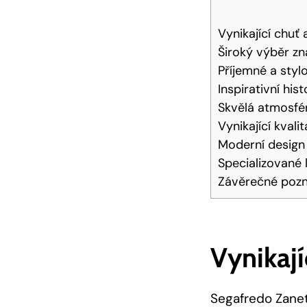
Vynikající chuť 
Široký výběr z
Příjemné a styl
Inspirativní hist
Skvělá atmosfé
Vynikající kval
Moderní design a
Specializované 
Závěrečné poz
Vynikají
Segafredo Zanett