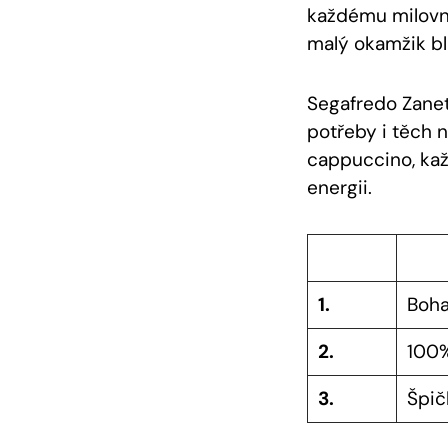
každému milovní
malý okamžik bl
Segafredo Zanet
potřeby i těch 
cappuccino, ka
energii.
1.
Boha
2.
100%
3.
Špičk