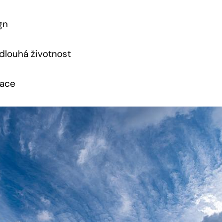
gn
dlouhá životnost
lace