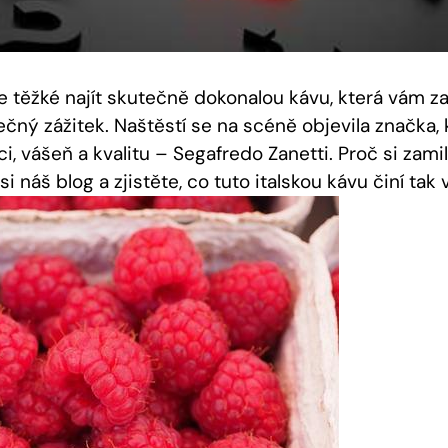
e těžké najít skutečně dokonalou kávu, která vám z
čný zážitek. Naštěstí se na scéně objevila značka, 
i, vášeň a kvalitu – Segafredo Zanetti. Proč si zami
si náš blog a zjistěte, co tuto italskou kávu činí tak