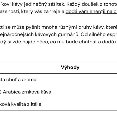
kovi kávy jedinečný zážitek. Každý doušek z tohoto
aženosti, který vás zahřeje a
dodá vám energii na c
ti se může pyšnit mnoha různými druhy kávy, které
nejnáročnějších kávových gurmánů. Od silného es
ždý si zde najde něco, co mu bude chutnat a dodá
Výhody
tá chuť a aroma
 Arabica zrnková káva
ová kvalita z Itálie