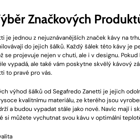
Výběr Značkových Produkt
i je jednou z nejuznávanějších značek kávy na trhu
ilovávají do jejich šálků. Každý šálek této kávy je 
ož se projevuje nejen v chuti, ale i v designu. Pokud 
ěle vypadá, ale také vám poskytne skvělý kávový záž
i to pravé pro vás.
ých výhod šálků od Segafredo Zanetti je jejich odol
vysoce kvalitnímu materiálu, ze kterého jsou vyrobe
rží a budou vypadat stále jako nové. Navíc mají i s
eré si můžete vychutnat svou kávu v optimální teplot
alita