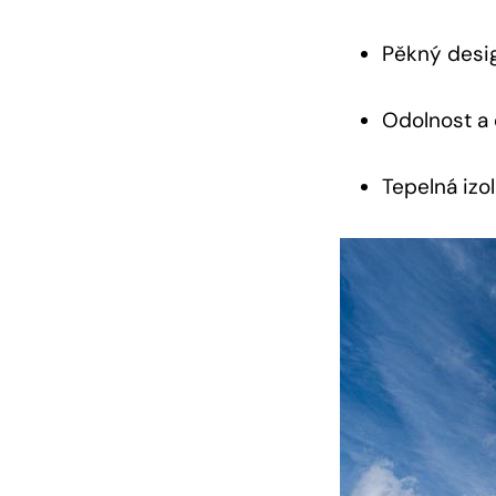
Pěkný desi
Odolnost a 
Tepelná izo