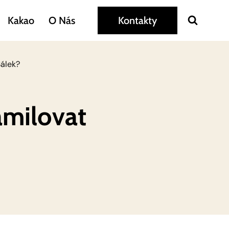
Kakao
O Nás
Kontakty
Šálek?
amilovat