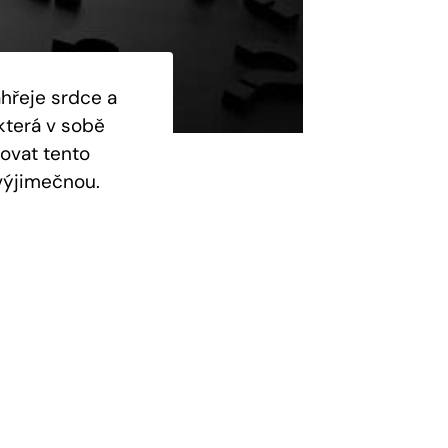
ahřeje srdce a
která v sobě
lovat tento
 výjimečnou.