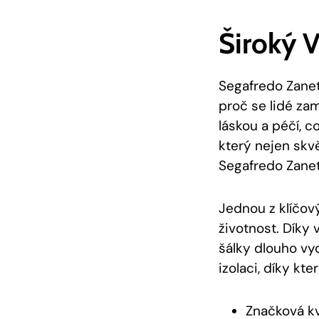
Široký 
Segafredo Zanett
proč se lidé zam
láskou a péčí, c
který nejen skv
Segafredo Zanett
Jednou z klíčov
životnost. Díky 
šálky dlouho vyd
izolaci, díky kt
Značková kv