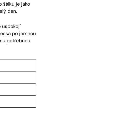
 šálku je jako
elý den
.
 uspokojí
pressa po jemnou
 mu potřebnou