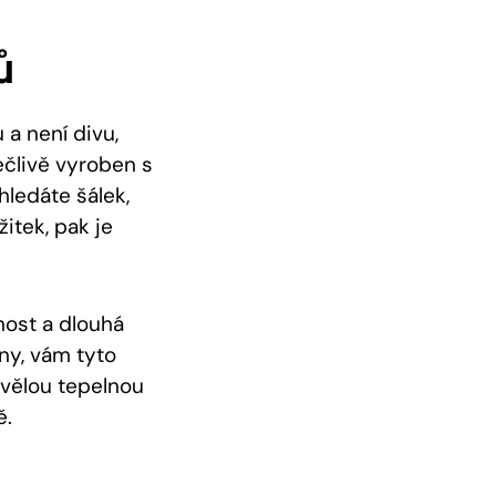
ů
 a není divu,
pečlivě vyroben s
hledáte šálek,
itek, pak je
nost a dlouhá
ny, vám tyto
kvělou tepelnou
ě.