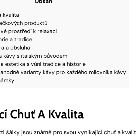
Obsah
a kvalita
načkových produktů
ové prostředí k relaxaci
orie a tradice
ra a obsluha
ita kávy s italským původem
 estetika s vůní tradice a historie
lahodné varianty kávy pro každého milovníka kávy
námky
cí Chuť A Kvalita
i šálky jsou známé pro svou vynikající chuť a kvalit