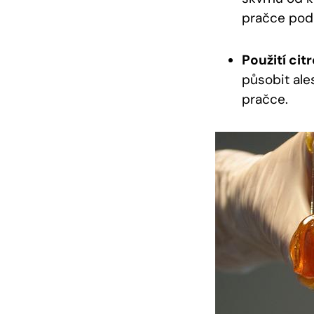
pračce podl
Použití cit
působit ale
pračce.