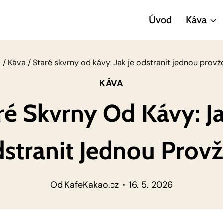
Úvod
Káva
/
Káva
/
Staré skvrny od kávy: Jak je odstranit jednou provž
KÁVA
ré Skvrny Od Kávy: Ja
stranit Jednou Prov
Od
KafeKakao.cz
16. 5. 2026