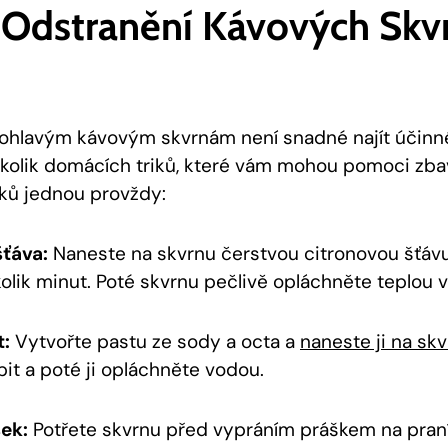
 Odstranění Kávových Skv
rdohlavým kávovým skvrnám není snadné najít účinné
ěkolik domácích triků, které vám mohou pomoci zba
ků jednou provždy:
šťáva:
Naneste na skvrnu čerstvou citronovou šťávu
olik minut. Poté skvrnu pečlivě opláchněte teplou 
t:
Vytvořte pastu ze sody a octa a
naneste ji na sk
it a poté ji opláchněte vodou.
ek:
Potřete skvrnu před vypráním práškem na praní