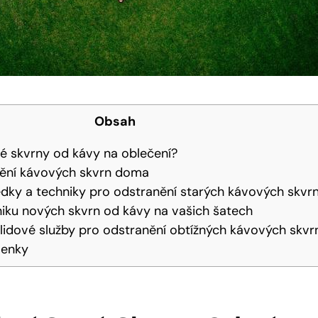
Obsah
aré skvrny od kávy na oblečení?
nění kávových skvrn doma
edky a techniky pro odstranění starých kávových skvr
niku nových skvrn od kávy na vašich šatech
klidové služby pro odstranění obtížných kávových skvr
lenky