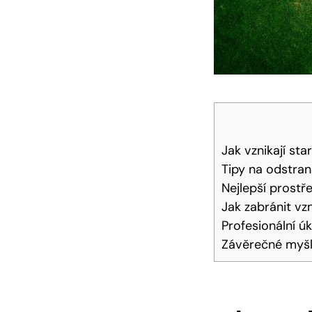
Jak vznikají st
Tipy na odstra
Nejlepší prostř
Jak zabránit vz
Profesionální ú
Závěrečné myš