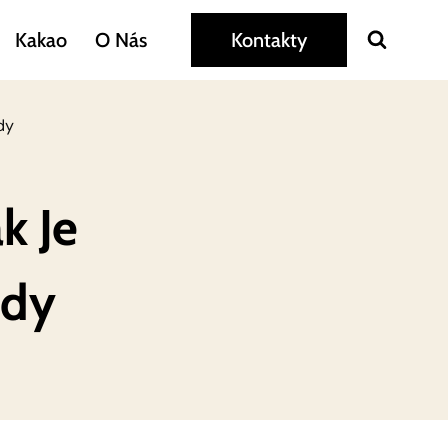
Kakao
O Nás
Kontakty
dy
k Je
ždy