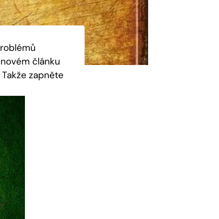
 problémů
m novém článku
. Takže zapněte