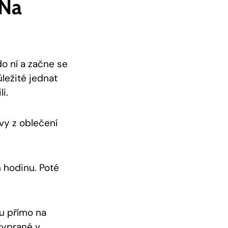
 Na
do ní a začne se
ležité jednat
i.
vy z oblečení
 hodinu. Poté
u přímo na
vyprané v