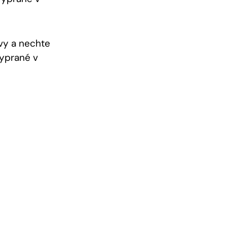
vy a nechte
vyprané v