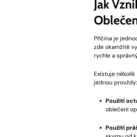
Jak Vzni
Oblečen
Příčina je jedno
zde okamžitě vy
rychle a správn
Existuje několik
jednou provždy
Použití oct
oblečení o
Použití prá
skvrnu od k