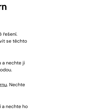
rn
 řešení.
vit se těchto
 a nechte ji
vodou.
vrnu
. Nechte
 a nechte ho