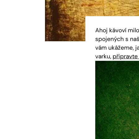
Ahoj kávoví mil
spojených s naš
vám ukážeme, ja
varku,
připravte