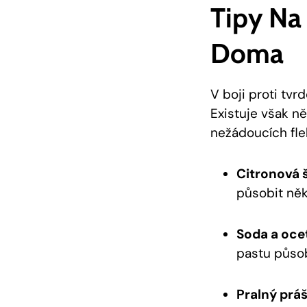
Tipy Na
Doma
V boji proti tv
Existuje však n
nežádoucích fle
Citronová 
působit něk
Soda a oce
pastu působ
Pralný práš