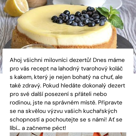
Ahoj⁢ všichni ⁣milovníci ⁣dezertů!⁣ Dnes ⁢máme
pro vás⁢ recept ⁣na lahodný tvarohový koláč
⁣s kakem, který​ je nejen bohatý‍ na⁣ chuť, ale
⁣také zdravý. Pokud⁢ hledáte dokonalý dezert
pro ‌své další posezení s přáteli nebo⁣
rodinou, jste na správném místě. Připravte
se na skvělou výzvu‌ vašich⁣ kuchařských
schopností a ⁣pochoutejte se ​s⁤ námi! ‌Ať se
líbí… a začneme péct!