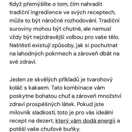
Když přemýšlíte⁢ o‌ tom, ⁤čím ‌nahradit
⁣tradiční‌ ingredience ve svých​ receptech,
může to být náročné ⁤rozhodování. ‍Tradiční
suroviny mohou ‌být chutné, ale nemusí⁣
vždy být nejzdravější volbou ⁢pro ‍vaše tělo.
Naštěstí existují způsoby, jak si pochutnat
na​ lahodných⁢ pokrmech a zároveň‌ dbát na
své‌ zdraví.
Jeden⁢ ze‌ skvělých příkladů je tvarohový
koláč ⁢s ‍kakaem. Tato kombinace⁣ vám
poskytne bohatou chuť⁤ a zároveň množství
zdraví prospěšných látek.⁢ Pokud⁢ jste
milovník‌ sladkostí, toto‍ je pro ⁢vás ideální
recept⁤ na⁢ dezert,​
který vám dodá energii
a
potěší vaše ⁣chuťové buňky.