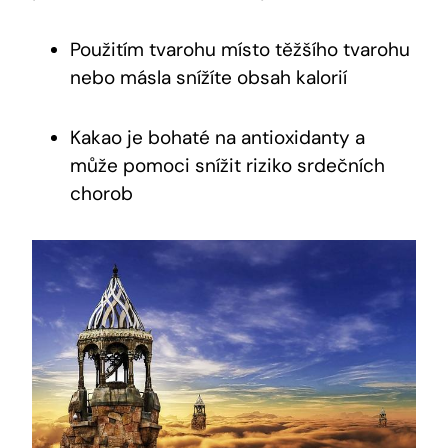
Použitím tvarohu místo⁤ těžšího‍ tvarohu
⁤nebo másla snížíte obsah kalorií
Kakao je bohaté na antioxidanty a
může pomoci ⁣snížit riziko srdečních
chorob