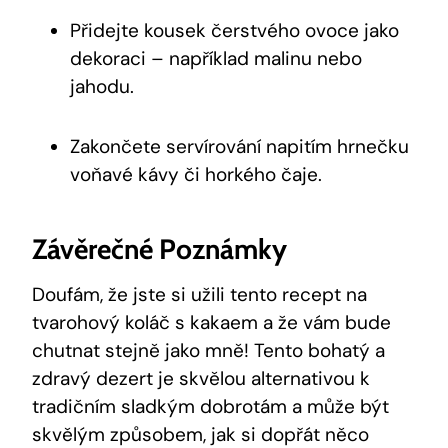
Přidejte ‌kousek‍ čerstvého ovoce jako
dekoraci – například⁤ malinu‍ nebo⁤
jahodu.
Zakončete servírování napitím hrnečku
voňavé kávy či horkého čaje.
Závěrečné Poznámky
Doufám, že jste si užili‍ tento recept na
tvarohový koláč s⁢ kakaem a ⁤že⁢ vám bude
chutnat stejně ‍jako mně! Tento bohatý a⁢
zdravý dezert je ​skvělou ​alternativou⁣ k
tradičním sladkým dobrotám ⁢a může být
skvělým způsobem, jak si ​dopřát něco