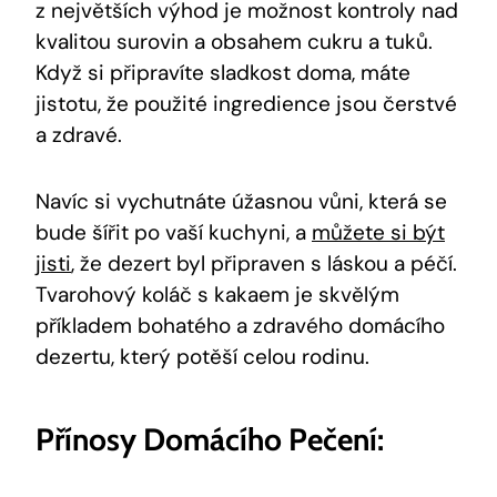
z největších výhod ⁣je ⁣možnost kontroly nad
kvalitou surovin‍ a obsahem cukru ⁤a ‌tuků.
Když si připravíte sladkost doma,‍ máte
jistotu,‌ že ​použité ingredience jsou ‌čerstvé
a zdravé.
Navíc si vychutnáte úžasnou vůni, která se
bude ⁢šířit​ po vaší kuchyni, a ‍
můžete si ‌být
jisti
, že ⁣dezert‍ byl připraven ⁣s láskou a péčí.
Tvarohový koláč s ‍kakaem je skvělým
příkladem bohatého a⁣ zdravého ⁣domácího
dezertu, který ‌potěší ​celou⁤ rodinu.
Přínosy‍ Domácího Pečení: