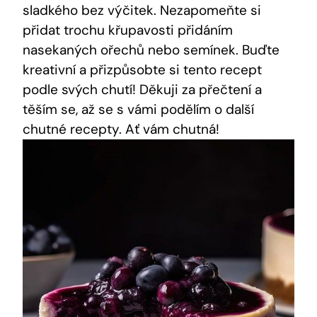
sladkého bez výčitek. Nezapomeňte​ si
přidat trochu křupavosti přidáním​
nasekaných ořechů nebo semínek. Buďte
kreativní⁢ a přizpůsobte si⁢ tento recept
⁤podle ​svých chutí!⁤ Děkuji ⁤za⁤ přečtení a
těším se,⁣ až se s ⁣vámi podělím o další
⁣chutné ‌recepty. Ať ⁤vám‍ chutná!