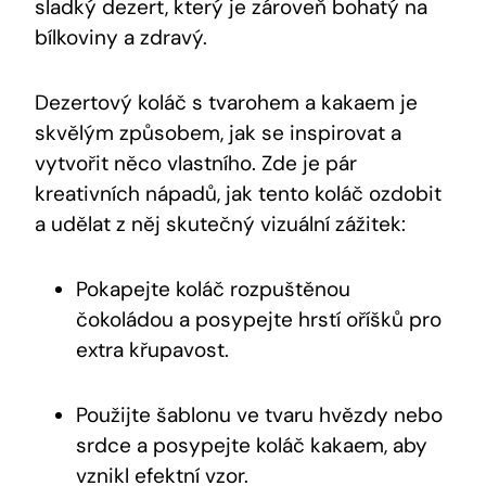
⁤sladký dezert, který je zároveň bohatý na
bílkoviny a‌ zdravý.
Dezertový koláč s ⁣tvarohem ⁤a kakaem je
skvělým způsobem, ⁢jak se inspirovat​ a
vytvořit něco⁤ vlastního. Zde ‌je‌ pár
kreativních nápadů, jak ‌tento ‍koláč ozdobit⁣
a udělat⁤ z ⁣něj skutečný vizuální zážitek:
Pokapejte ​koláč‌ rozpuštěnou
čokoládou a posypejte hrstí oříšků pro⁢
extra křupavost.
Použijte šablonu ve tvaru hvězdy ⁢nebo
srdce a posypejte ⁣koláč ‍kakaem, aby​
vznikl⁤ efektní⁢ vzor.