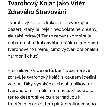
Tvarohový⁢ Koláč Jako Vítěz
Zdravého⁤ Stravování
Tvarohový koláč‍ s kakaem ⁢je ⁣vynikající
dezert, který je nejen​ neodolatelně chutný,
ale také zdravý! ‍Tento recept kombinuje
bohatou‌ chuť​ kakaového prášku s jemností
tvarohového krému, čímž ‌vytváří dokonalou
harmonii chutí.
Pro milovníky ⁤dezertů, ⁢kteří dbají na‍ své
zdraví, je⁤ tvarohový⁣ koláč s kakaem ideální
volbou. Díky vysokému obsahu bílkovin z
⁤tvarohu⁣ a minimálnímu množství ⁢cukru ​je
tento dezert skvělou alternativou‌ k
tradičním sladkostem plným rafinovaného