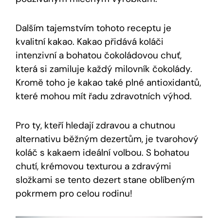
Dalším​ tajemstvím ⁤tohoto ‌receptu je
kvalitní kakao. ​Kakao přidává ⁤koláči
‍intenzivní a bohatou⁢ čokoládovou chuť,
‍která si zamiluje každý milovník čokolády.
Kromě toho je‌ kakao také plné ⁤antioxidantů,
které‌ mohou⁤ mít řadu zdravotních výhod.
Pro ty, kteří ‍hledají zdravou a chutnou⁣
alternativu běžným dezertům,⁣ je tvarohový
koláč s kakaem ⁤ideální volbou. S bohatou
chutí, krémovou texturou a zdravými ​
složkami ⁢se ⁣tento dezert‍ stane oblíbeným
pokrmem pro celou rodinu!