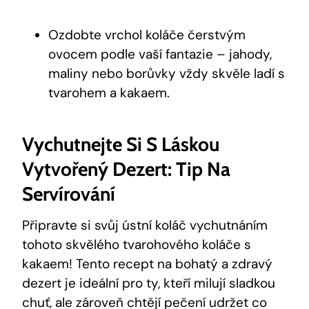
Ozdobte⁤ vrchol koláče čerstvým
ovocem podle ‍vaší⁤ fantazie – ‍jahody,
maliny nebo ‍borůvky‍ vždy skvěle ladí s
tvarohem a kakaem.
Vychutnejte Si S Láskou
Vytvořený Dezert: ⁢Tip Na
Servírování
Připravte si svůj ústní ⁣koláč vychutnáním
tohoto skvělého tvarohového koláče s
kakaem! Tento recept na ​bohatý a ⁣zdravý
dezert​ je ideální pro ​ty, kteří milují sladkou
chuť, ale zároveň chtějí pečení udržet co‍