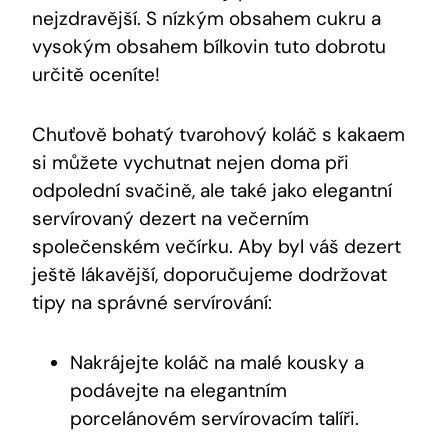
nejzdravější. S nízkým obsahem⁤ cukru ⁤a
vysokým obsahem bílkovin tuto ‍dobrotu
určitě oceníte!
Chuťově bohatý‌ tvarohový ⁤koláč s kakaem
si můžete vychutnat nejen ⁤doma při‌
odpolední ​svačině, ⁣ale také jako​ elegantní
servírovaný dezert​ na večerním​
společenském⁣ večírku. Aby byl váš​ dezert
ještě lákavější,⁤ doporučujeme dodržovat
tipy na správné servírování:
Nakrájejte​ koláč na malé kousky a
podávejte na elegantním
porcelánovém servírovacím talíři.