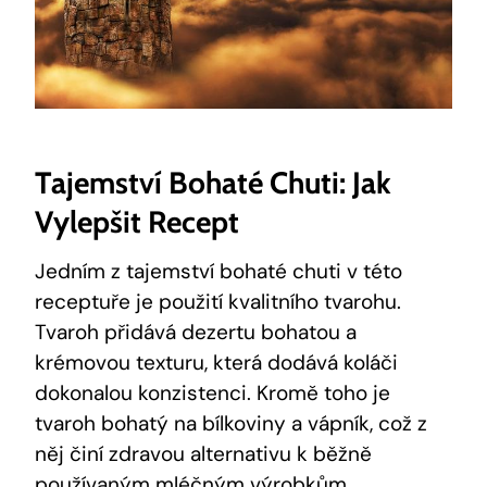
Tajemství ​bohaté Chuti: Jak
Vylepšit Recept
Jedním ⁣z‌ tajemství bohaté‍ chuti ⁣v ⁢této
receptuře je⁤ použití kvalitního‌ tvarohu.
Tvaroh přidává‌ dezertu bohatou a
krémovou texturu, která dodává ⁣koláči
dokonalou ⁢konzistenci.‌ Kromě toho je ​
tvaroh bohatý na bílkoviny a vápník, což‌ z​
něj ​činí zdravou alternativu k⁣ běžně
používaným mléčným výrobkům.