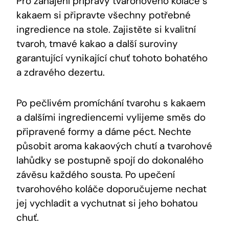
Pro zahájení přípravy ⁤tvarohového‍ koláče s
kakaem si‍ připravte​ všechny potřebné
⁤ingredience⁢ na stole. Zajistěte si kvalitní
tvaroh, tmavé kakao a ⁣další suroviny
garantující vynikající chuť tohoto ⁣bohatého
a ‌zdravého dezertu.
Po pečlivém promíchání tvarohu‍ s kakaem‌
a dalšími ‌ingrediencemi vylijeme směs do
připravené formy ​a dáme ⁣péct. Nechte
působit aroma kakaových chutí a ⁢tvarohové
lahůdky se postupně spojí do dokonalého
závěsu každého sousta.‍ Po upečení
tvarohového koláče doporučujeme⁢ nechat
⁣jej vychladit ⁤a vychutnat ⁣si jeho bohatou
chuť.