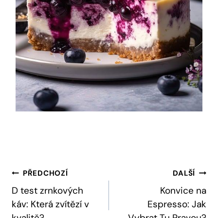
Navigace
PŘEDCHOZÍ
DALŠÍ
Pro
D test zrnkových
Konvice na
káv: Která zvítězí v
Espresso: Jak
Příspěvek
kvalitě?
Vybrat Tu Pravou?