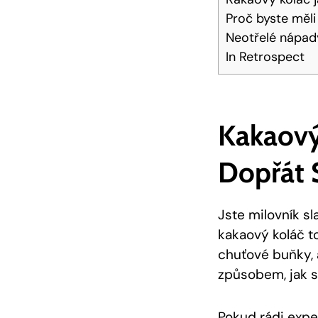
Proč byste měli
Neotřelé nápad
In Retrospect
Kakaový 
Dopřát 
Jste milovník sl
kakaový koláč t
chuťové buňky, a
způsobem, jak s
Pokud rádi expe