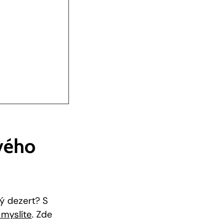
ového
vý dezert? S
 myslíte
. Zde