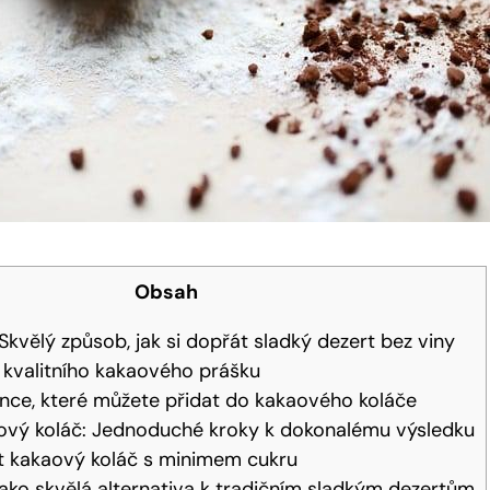
Obsah
Skvělý způsob, jak si dopřát sladký dezert bez viny
í kvalitního kakaového prášku
nce, které můžete přidat do kakaového koláče
ový koláč: Jednoduché kroky k dokonalému výsledku
at kakaový koláč s minimem cukru
ako skvělá alternativa k tradičním sladkým dezertům