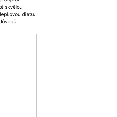
aké skvělou
zlepkovou dietu.
 důvodů.