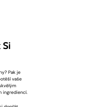
 Si
iny? Pak je
potěší vaše
 skvělým
 ingrediencí.
si dopřát