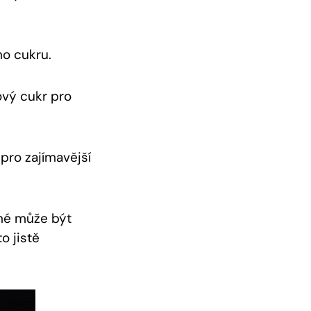
o cukru.
ový cukr pro
pro zajímavější
ché může být
o jistě