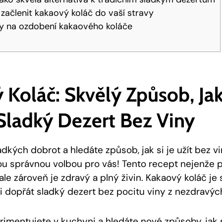
 začlenit kakaový koláč do vaší stravy
y na ozdobení kakaového koláče
Koláč: Skvělý Způsob, Jak
Sladký Dezert Bez Viny
adkých dobrot a hledáte způsob, jak si je užít bez v
ou správnou volbou pro vás! Tento recept nejenže 
le zároveň je zdravý a plný živin. Kakaový koláč je
i dopřát sladký dezert bez pocitu viny z nezdravých
rimentujete v kuchyni a hledáte nové způsoby, jak 