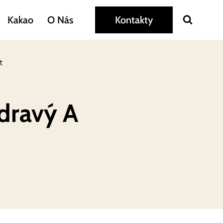
Kakao
O Nás
Kontakty
t
dravý A