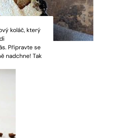
vý koláč, který
di
ás. Připravte se
dně nadchne! Tak