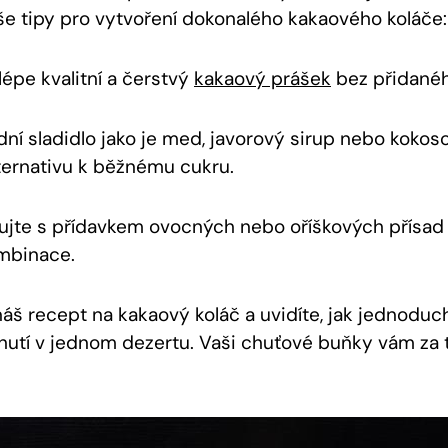
še tipy pro vytvoření dokonalého kakaového koláče:
lépe kvalitní a čerstvý
kakaový prášek
bez přidanéh
odní sladidlo jako je med, javorový sirup nebo kokos
lternativu k běžnému cukru.
jte s přídavkem ovocných nebo oříškových přísad 
mbinace.
náš recept na kakaový koláč a uvidíte, jak jednodu
chutí v jednom dezertu. Vaši chuťové buňky vám za t