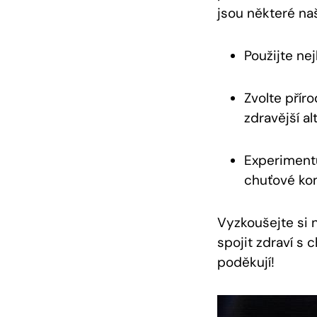
jsou některé na
Použijte nej
Zvolte přír
zdravější a
Experimentu
chuťové ko
Vyzkoušejte si 
spojit zdraví s 
poděkují!