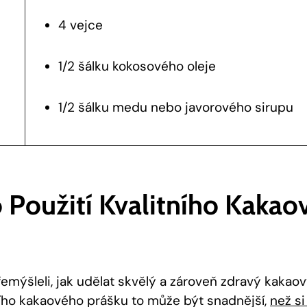
4 vejce
1/2 šálku kokosového oleje
1/2 šálku medu nebo javorového sirupu
o Použití Kvalitního Kaka
emýšleli, jak udělat skvělý a zároveň zdravý kakao
ního kakaového prášku to může být snadnější,
než si