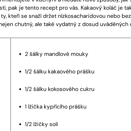
sti, pak je tento recept pro vás. Kakaový koláč je t
 ty, kteří se snaží držet nízkosacharidovou nebo be
 nejen chutný, ale také vydatný z dosud uváděných
2 šálky mandlové mouky
1/2 šálku kakaového prášku
1/2 šálku kokosového cukru
1 lžička kypřícího prášku
1/2 lžičky soli