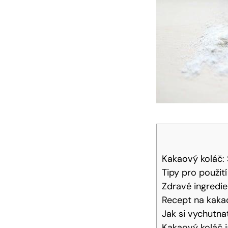
Kakaový koláč: 
Tipy pro použit
Zdravé ingredie
Recept na kaka
Jak si vychutn
Kakaový koláč j