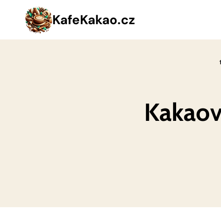
Přeskočit
KafeKakao.cz
na
obsah
Kakaov