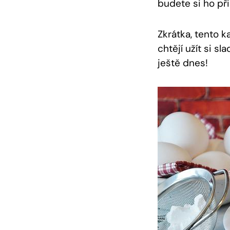
budete si ho př
Zkrátka, tento k
chtějí užít si ⁤s
ještě dnes!