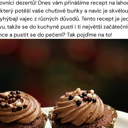
lovníci dezertů! Dnes vám přinášíme recept na laho
 který potěší vaše chuťové ‌buňky a navíc je skvělou
 vyhýbají ⁤vajec z různých důvodů. Tento recept ‍je 
u, takže se do‌ kuchyně pustí i ti největší začátečníc
nce a pustit se do pečení? Tak ​pojďme na to!