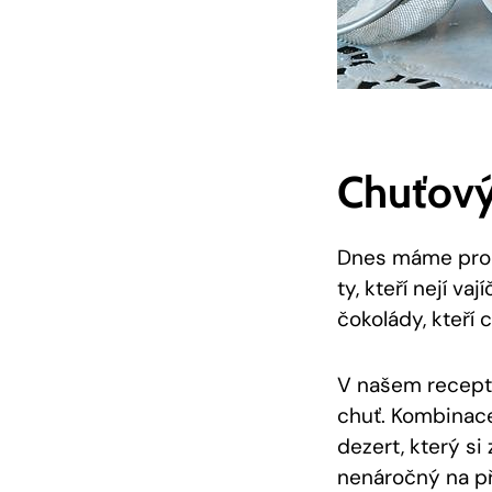
Chuťový
Dnes máme pro vá
ty, kteří nejí va
čokolády, kteří ch
V našem ‌recept
chuť. Kombinace
dezert, který⁤ si
nenáročný na př