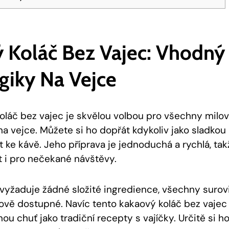
 Koláč Bez Vajec: ‍Vhodný
giky Na Vejce
oláč bez vajec je ⁤skvělou volbou pro všechny milov
ií na vejce. Můžete si ho dopřát kdykoliv jako sladk
 ke kávě. Jeho příprava je jednoduchá a rychlá, ta
 i pro nečekané ​návštěvy.
evyžaduje⁢ žádné složité ingredience, všechny suro
vě dostupné. Navíc tento kakaový koláč bez vajec 
ou chuť jako tradiční recepty s vajíčky. Určitě si ho 