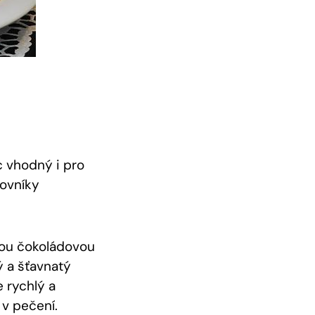
c vhodný i pro
lovníky
atou čokoládovou
 a šťavnatý⁤
 rychlý​ a
 v pečení.