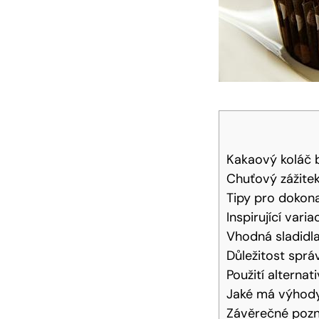
Kakaový koláč b
Chuťový⁢ zážit
Tipy pro dokona
Inspirující var
Vhodná sladidla
Důležitost sprá
Použití alternat
Jaké má výhody 
Závěrečné poz