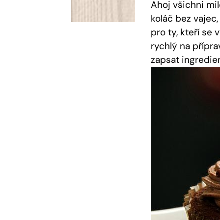
Ahoj všichni mi
koláč bez vajec,
pro ty, kteří se
rychlý na příprav
zapsat⁤ ingredie