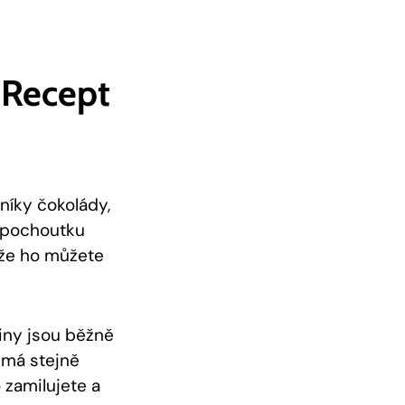
 Recept
níky čokolády,
ou pochoutku
kže⁤ ho můžete
viny jsou běžně
má stejně‍
zamilujete a ​