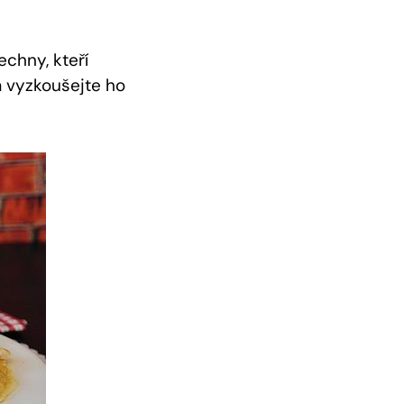
chny, kteří‍
 a vyzkoušejte ho