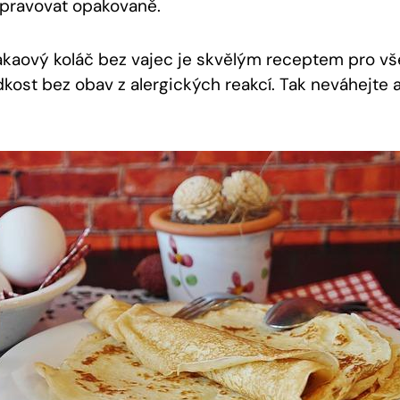
ipravovat opakovaně.
akaový koláč bez vajec je skvělým receptem pro vše
ladkost bez⁣ obav z alergických reakcí.‌ Tak neváhejte