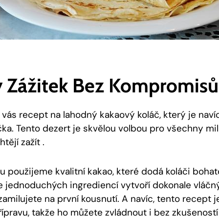
⁢ Zážitek Bez Kompromisů
s‍ recept na lahodný⁣ kakaový ⁤koláč,‍ který je naví
jíčka. ‌Tento​ dezert ‌je skvělou volbou pro všechny mi
tějí zažít .
u použijeme kvalitní‍ kakao, které dodá koláči boh
 jednoduchých ingrediencí vytvoří dokonale ‍vláčný
 zamilujete na první kousnutí. A navíc, tento recept je
ípravu, takže ho můžete zvládnout i bez zkušeností