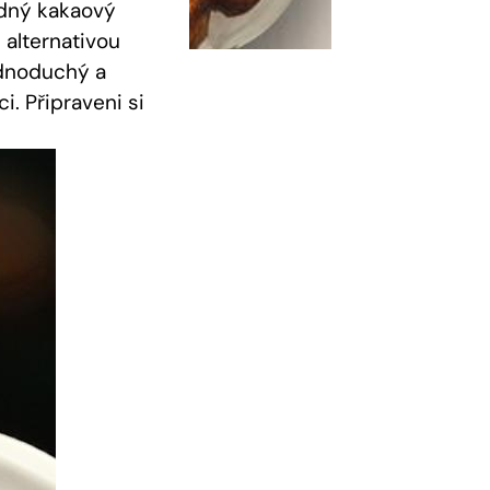
dný kakaový‌
 alternativou
jednoduchý a
i. Připraveni si