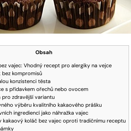
Obsah
ez vajec: ‍Vhodný recept pro alergiky na vejce
ek bez kompromisů
lou konzistenci těsta
iace⁤ s přídavkem ořechů nebo ovocem
 pro zdravější variantu
vného výběru kvalitního kakaového ⁢prášku
ivních ingrediencí jako náhražka vajec
kakaový koláč ⁤bez vajec oproti tradičnímu​ receptu
námky