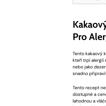
Kakaový
Pro Aler
Tento kakaový k
kteří trpí alerg
nebo jako dezert
snadno připravit
Tento ​recept n
dostupné a ceno
lahodnou a vláčn