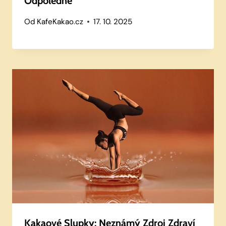
Odpoledne
Od
KafeKakao.cz
17. 10. 2025
Kakaové Slupky: Neznámý Zdroj Zdraví