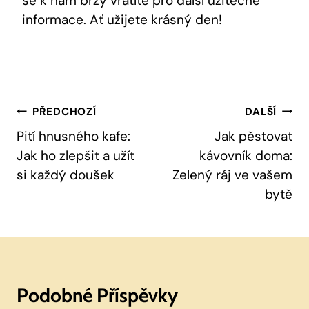
se k nám brzy vrátíte pro další užitečné
informace. Ať užijete krásný den!
Navigace
PŘEDCHOZÍ
DALŠÍ
Pro
Pití hnusného kafe:
Jak pěstovat
Jak ho zlepšit a užít
kávovník doma:
Příspěvek
si každý doušek
Zelený ráj ve vašem
bytě
Podobné Příspěvky