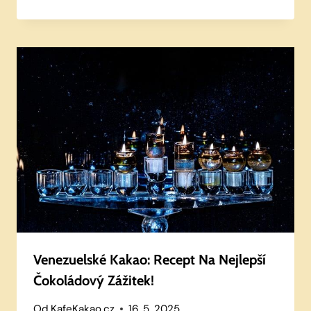
Venezuelské Kakao: Recept Na Nejlepší
Čokoládový Zážitek!
Od
KafeKakao.cz
16. 5. 2025